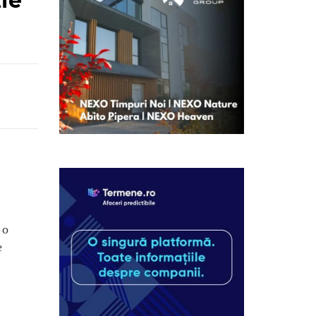
ție
 o
e