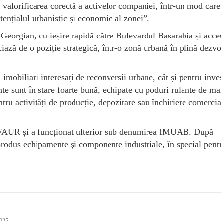
e valorificarea corectă a activelor companiei, într-un mod care
otențialul urbanistic și economic al zonei”.
 Georgian, cu ieșire rapidă către Bulevardul Basarabia și acces
ciază de o poziție strategică, într-o zonă urbană în plină dezvo
 imobiliari interesați de reconversii urbane, cât și pentru inves
ente sunt în stare foarte bună, echipate cu poduri rulante de ma
pentru activități de producție, depozitare sau închiriere comercia
lă FAUR și a funcționat ulterior sub denumirea IMUAB. După
 produs echipamente și componente industriale, în special pent
2025