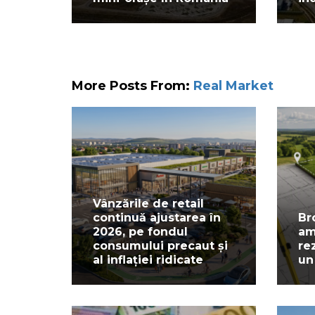
More Posts From:
Real Market
Vânzările de retail
continuă ajustarea în
Br
2026, pe fondul
am
consumului precaut și
re
al inflației ridicate
un