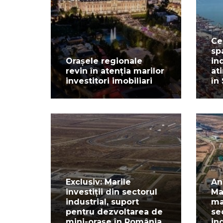
Ce
spa
Orașele regionale
in
revin în atenția marilor
at
investitori imobiliari
în 
Exclusiv: Marile
An
investiții din sectorul
Ma
industrial, suport
ma
pentru dezvoltarea de
se
mini-orașe în România
in