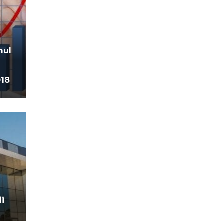
mul
a
018
ii