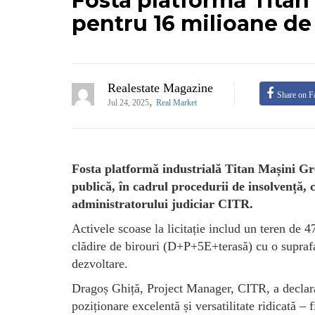
Fosta platformă Titan M
pentru 16 milioane de
Realestate Magazine
Share on F
,
Jul 24, 2025
Real Market
Fosta platformă industrială Titan Mașini Grele
publică, în cadrul procedurii de insolvență, 
administratorului judiciar CITR.
Activele scoase la licitație includ un teren de 
clădire de birouri (D+P+5E+terasă) cu o suprafa
dezvoltare.
Dragoș Ghiță, Project Manager, CITR, a declara
poziționare excelentă și versatilitate ridicată – f