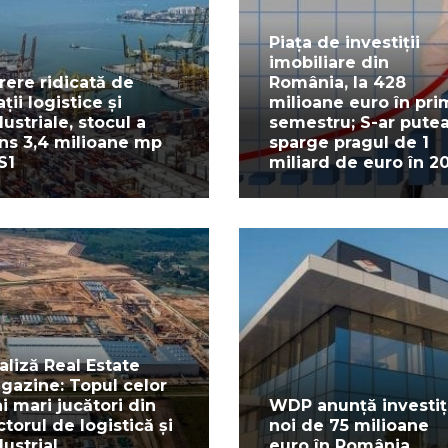
Piața de investiții
imobiliare din
rere ridicată de
România, la 428
ții logistice și
milioane euro în pri
dustriale, stocul a
semestru; S-ar pute
ins 3,4 milioane mp
sparge pragul de 1
S1
miliard de euro în 2
aliză Real Estate
gazine: Topul celor
i mari jucători din
WDP anunță investiț
ctorul de logistică și
noi de 75 milioane
dustrial
euro în România