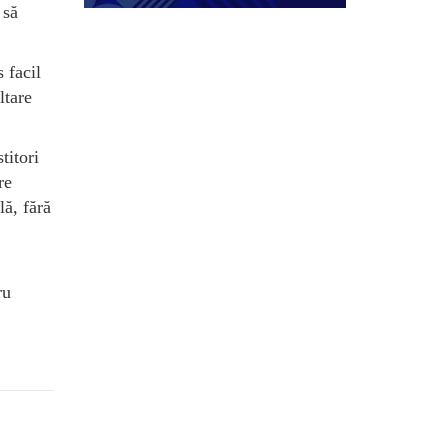
 să
 facil
ltare
titori
re
lă, fără
ru