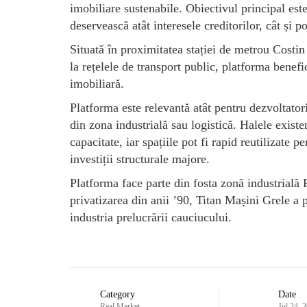
imobiliare sustenabile. Obiectivul principal est
deservească atât interesele creditorilor, cât și p
Situată în proximitatea stației de metrou Costin
la rețelele de transport public, platforma benefi
imobiliară.
Platforma este relevantă atât pentru dezvoltatori
din zona industrială sau logistică. Halele exist
capacitate, iar spațiile pot fi rapid reutilizate 
investiții structurale majore.
Platforma face parte din fosta zonă industria
privatizarea din anii ’90, Titan Mașini Grele a
industria prelucrării cauciucului.
Category
Date
Real Market
Jul 24, 