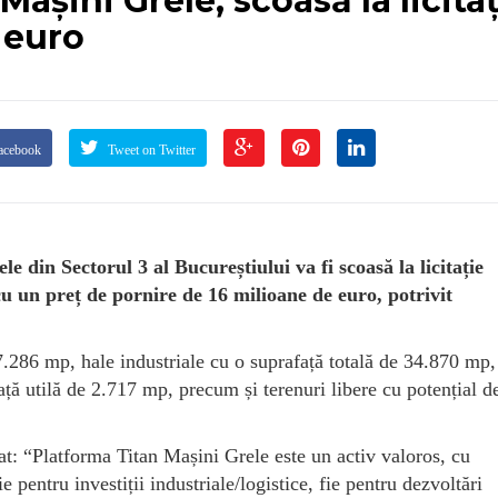
așini Grele, scoasă la licita
 euro
acebook
Tweet on Twitter
 din Sectorul 3 al Bucureștiului va fi scoasă la licitație
cu un preț de pornire de 16 milioane de euro, potrivit
47.286 mp, hale industriale cu o suprafață totală de 34.870 mp,
ță utilă de 2.717 mp, precum și terenuri libere cu potențial d
t: “Platforma Titan Mașini Grele este un activ valoros, cu
ie pentru investiții industriale/logistice, fie pentru dezvoltări