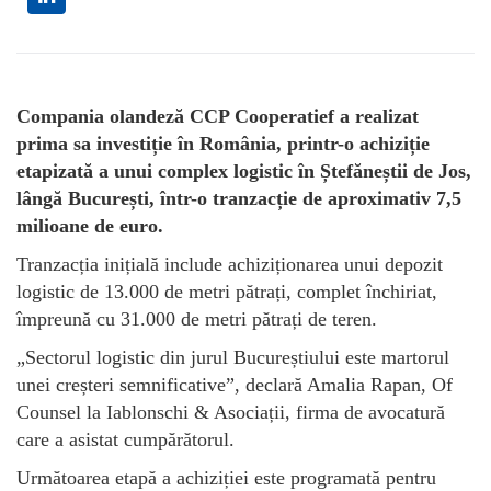
Compania olandeză CCP Cooperatief a realizat
prima sa investiție în România, printr-o achiziție
etapizată a unui complex logistic în Ștefăneștii de Jos,
lângă București, într-o tranzacție de aproximativ 7,5
milioane de euro.
Tranzacția inițială include achiziționarea unui depozit
logistic de 13.000 de metri pătrați, complet închiriat,
împreună cu 31.000 de metri pătrați de teren.
„Sectorul logistic din jurul Bucureștiului este martorul
unei creșteri semnificative”, declară Amalia Rapan, Of
Counsel la Iablonschi & Asociații, firma de avocatură
care a asistat cumpărătorul.
Următoarea etapă a achiziției este programată pentru