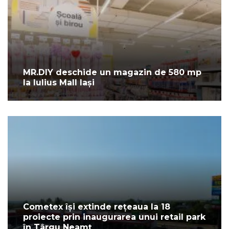
MR.DIY deschide un magazin de 580 mp
la Iulius Mall Iași
Cometex își extinde rețeaua la 18
proiecte prin inaugurarea unui retail park
în Târgu Neamț