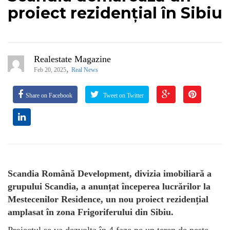
proiect rezidențial în Sibiu
Realestate Magazine
,
Feb 20, 2025
Real News
Share on Facebook
Tweet on Twitter
Scandia Română Development, divizia imobiliară a
grupului Scandia, a anunțat începerea lucrărilor la
Mestecenilor Residence, un nou proiect rezidențial
amplasat în zona Frigoriferului din Sibiu.
Proiectul se va dezvolta în 4 faze pe un teren de peste