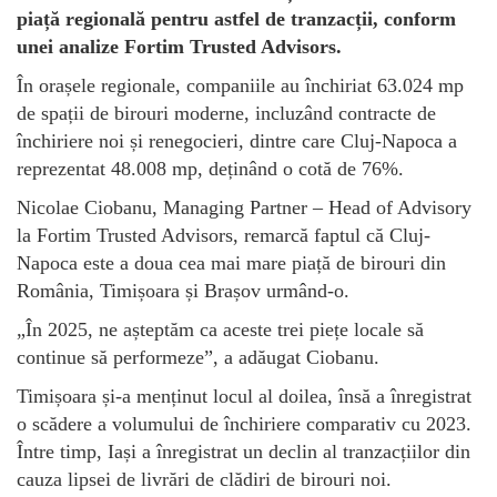
piață regională pentru astfel de tranzacții, conform
unei analize Fortim Trusted Advisors.
În orașele regionale, companiile au închiriat 63.024 mp
de spații de birouri moderne, incluzând contracte de
închiriere noi și renegocieri, dintre care Cluj-Napoca a
reprezentat 48.008 mp, deținând o cotă de 76%.
Nicolae Ciobanu, Managing Partner – Head of Advisory
la Fortim Trusted Advisors, remarcă faptul că Cluj-
Napoca este a doua cea mai mare piață de birouri din
România, Timișoara și Brașov urmând-o.
„În 2025, ne așteptăm ca aceste trei piețe locale să
continue să performeze”, a adăugat Ciobanu.
Timișoara și-a menținut locul al doilea, însă a înregistrat
o scădere a volumului de închiriere comparativ cu 2023.
Între timp, Iași a înregistrat un declin al tranzacțiilor din
cauza lipsei de livrări de clădiri de birouri noi.