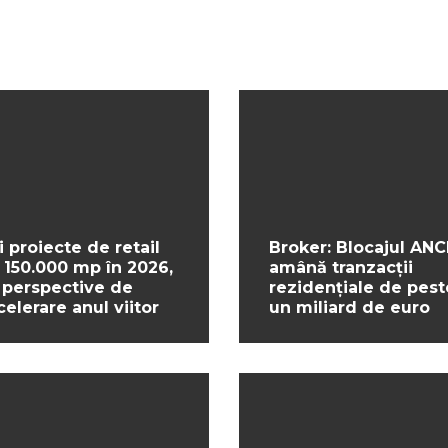
i proiecte de retail
Broker: Blocajul ANC
 150.000 mp în 2026,
amână tranzacții
 perspective de
rezidențiale de pest
celerare anul viitor
un miliard de euro