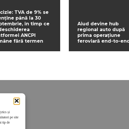
cizie: TVA de 9% se
nține până la 30
ptembrie, în timp ce
Aiud devine hub
deschiderea
regional auto după
atformei ANCPI
prima operațiune
mâne fără termen
feroviară end-to-en
ytics și
tatori pe site
i tip de