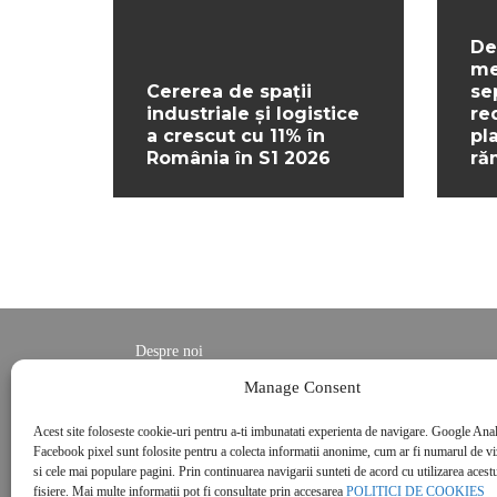
De
me
Cererea de spații
se
industriale și logistice
re
a crescut cu 11% în
pl
România în S1 2026
ră
Despre noi
Contact
Manage Consent
POLITICĂ DE CONFIDENȚIALITATE
Acest site foloseste cookie-uri pentru a-ti imbunatati experienta de navigare. Google Anal
Politica de cookies
Facebook pixel sunt folosite pentru a colecta informatii anonime, cum ar fi numarul de vizi
si cele mai populare pagini. Prin continuarea navigarii sunteti de acord cu utilizarea acestu
fisiere. Mai multe informatii pot fi consultate prin accesarea
POLITICI DE COOKIES