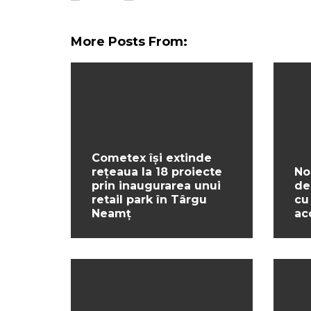
More Posts From:
Cometex își extinde
rețeaua la 18 proiecte
No
prin inaugurarea unui
de
retail park în Târgu
cu
Neamț
ac