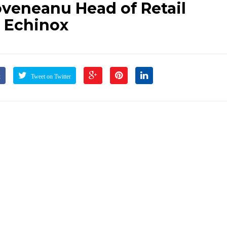
veneanu Head of Retail
 Echinox
k
Tweet on Twitter