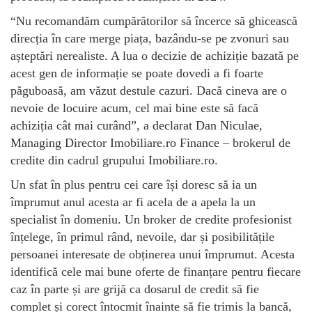
“Nu recomandăm cumpărătorilor să încerce să ghicească
direcția în care merge piața, bazându-se pe zvonuri sau
așteptări nerealiste. A lua o decizie de achiziție bazată pe
acest gen de informație se poate dovedi a fi foarte
păguboasă, am văzut destule cazuri. Dacă cineva are o
nevoie de locuire acum, cel mai bine este să facă
achiziția cât mai curând”, a declarat Dan Niculae,
Managing Director Imobiliare.ro Finance – brokerul de
credite din cadrul grupului Imobiliare.ro.
Un sfat în plus pentru cei care își doresc să ia un
împrumut anul acesta ar fi acela de a apela la un
specialist în domeniu. Un broker de credite profesionist
înțelege, în primul rând, nevoile, dar și posibilitățile
persoanei interesate de obținerea unui împrumut. Acesta
identifică cele mai bune oferte de finanțare pentru fiecare
caz în parte și are grijă ca dosarul de credit să fie
complet și corect întocmit înainte să fie trimis la bancă,