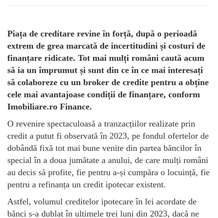
Piața de creditare revine în forță, după o perioadă
extrem de grea marcată de incertitudini și costuri de
finanțare ridicate. Tot mai mulți români caută acum
să ia un împrumut și sunt din ce în ce mai interesați
să colaboreze cu un broker de credite pentru a obține
cele mai avantajoase condiții de finanțare, conform
Imobiliare.ro Finance.
O revenire spectaculoasă a tranzacțiilor realizate prin
credit a putut fi observată în 2023, pe fondul ofertelor de
dobândă fixă tot mai bune venite din partea băncilor în
special în a doua jumătate a anului, de care mulți români
au decis să profite, fie pentru a-și cumpăra o locuință, fie
pentru a refinanța un credit ipotecar existent.
Astfel, volumul creditelor ipotecare în lei acordate de
bănci s-a dublat în ultimele trei luni din 2023, dacă ne