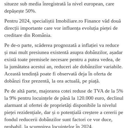
situeze sub media înregistrată la nivel european, care
depășește 50%.
Pentru 2024, specialiștii Imobiliare.ro Finance văd două
direcții importante care vor influența evoluția pieței de
creditare din România.
Pe de-o parte, scăderea prognozată a inflației va reduce
și mai mult presiunea existentă asupra dobânzilor, așadar
există toate premisele necesare pentru a putea vedea, de
la jumătatea acestui an, reduceri ale dobânzilor variabile.
Această tendință poate fi observată deja în oferta de
dobânzi fixe prezentă, la ora actuală, pe piață.
Pe de altă parte, majorarea cotei reduse de TVA de la 5%
la 9% pentru locuințele de până la 120.000 euro, declinul
alarmant al ofertei de proprietăți disponibile la nivelul
pieței rezidențiale, dar și o potențială creștere a cererii pe
fondul reducerii dobânzilor sunt factori ce vor duce,
probabil, la scumpirea locuințelor în 2024.