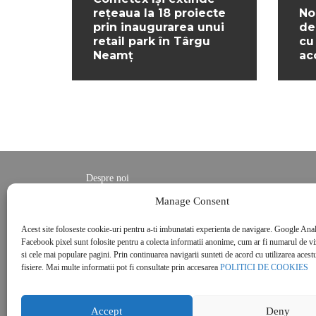
rețeaua la 18 proiecte
No
prin inaugurarea unui
de
retail park în Târgu
cu
Neamț
ac
Despre noi
Contact
Manage Consent
POLITICĂ DE CONFIDENȚIALITATE
Acest site foloseste cookie-uri pentru a-ti imbunatati experienta de navigare. Google Anal
Politica de cookies
Facebook pixel sunt folosite pentru a colecta informatii anonime, cum ar fi numarul de vizi
si cele mai populare pagini. Prin continuarea navigarii sunteti de acord cu utilizarea acestu
fisiere. Mai multe informatii pot fi consultate prin accesarea
POLITICI DE COOKIES
Accept
Deny