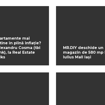
artamente mai
tine în plină inflație?
Alexandru Cosma (tbi
MR.DIY deschide un
nk), la Real Estate
magazin de 580 mp 
lks
Iulius Mall Iași