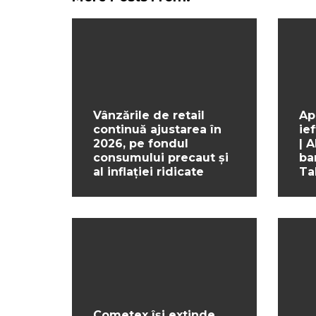
Vânzările de retail
Ap
continuă ajustarea în
ief
2026, pe fondul
| 
consumului precaut și
ba
al inflației ridicate
Ta
Cometex își extinde