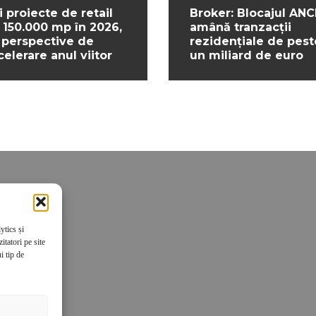
i proiecte de retail
Broker: Blocajul ANC
 150.000 mp în 2026,
amână tranzacții
 perspective de
rezidențiale de pest
celerare anul viitor
un miliard de euro
ytics și
tatori pe site
i tip de