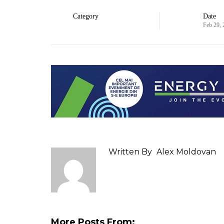
Category
Date
Feb 29,
Written By
Alex Moldovan
More Posts From: