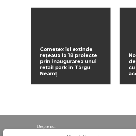
Cometex își extinde
rețeaua la 18 proiecte
No
prin inaugurarea unui
de
retail park în Târgu
cu
Neamț
ac
Despre noi
Contact