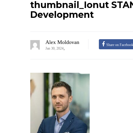
thumbnail_Ionut STAN
Development
Alex Moldovan
Share on Faceboo
,
Jan 30, 2024