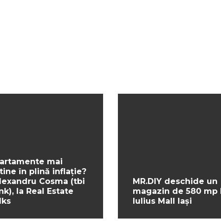
artamente mai
tine în plină inflație?
Alexandru Cosma (tbi
MR.DIY deschide un
nk), la Real Estate
magazin de 580 mp 
lks
Iulius Mall Iași