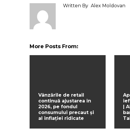
Written By
Alex Moldovan
More Posts From:
Vânzările de retail
Ap
continuă ajustarea în
ief
2026, pe fondul
| 
consumului precaut și
ba
al inflației ridicate
Ta