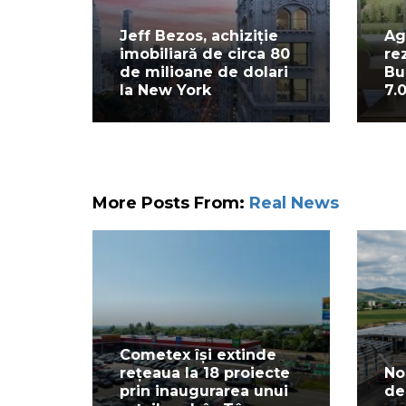
Jeff Bezos, achiziție
Ag
imobiliară de circa 80
re
de milioane de dolari
Bu
la New York
7.
More Posts From:
Real News
Cometex își extinde
rețeaua la 18 proiecte
No
prin inaugurarea unui
de