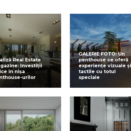
GALERIE FOTO: Un
aliză Real Estate
penthouse ce oferă
gazine: Investiții
experiențe vizuale ș
ice în nișa
tactile cu totul
nthouse-urilor
speciale