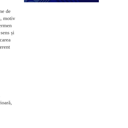
ane de
e, motiv
termen
sens și
icarea
erent
.
ioară,