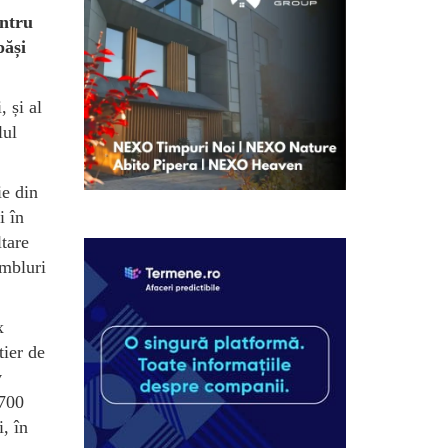
entru
păși
 și al
lul
ie din
i în
tare
ambluri
x
tier de
v
 700
, în