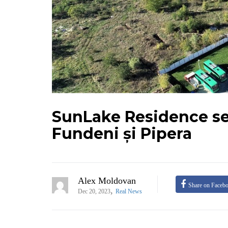
SunLake Residence se 
Fundeni și Pipera
Alex Moldovan
Share on Faceb
,
Dec 20, 2023
Real News