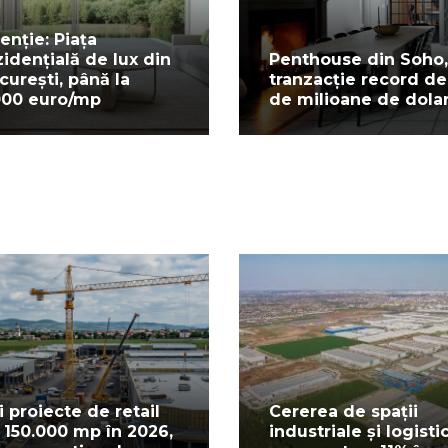
enție: Piața
zidențială de lux din
Penthouse din Soho,
curești, până la
tranzacție record de
000 euro/mp
de milioane de dolar
i proiecte de retail
Cererea de spații
 150.000 mp în 2026,
industriale și logisti