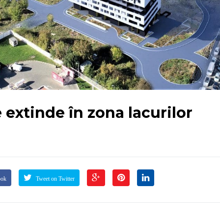
extinde în zona lacurilor
ook
Tweet on Twitter