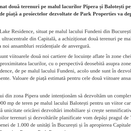
at două terenuri pe malul lacurilor Pipera și Balotești p
de piață a proiectelor dezvoltate de Park Properties va de
ake Residence, situat pe malul lacului Fundeni din București,
 ultracentrale din Capitală, a achiziționat două terenuri pe ma
ca noi ansambluri rezidențiale de anvergură.
t viitoarele două noi cartiere de locuințe aflate în zone che
 proximitatea lacurilor, cu o perspectivă deosebită asupra zone
dence, de pe malul lacului Fundeni, acolo unde sunt în dezvol
mente. Valoare de piață estimată pentru cele două viitoare ans
ului din zona Pipera unde intenționăm să dezvoltăm un comple
00 mp de teren pe malul lacului Balotești pentru un viitor car
ă unicitate oricărei dezvoltări imobiliare și crește semnificati
 noilor terenuri și dezvoltările planificate vom depăși pragul de
rnei de 1.000 de unități în București și în apropierea Capitalei