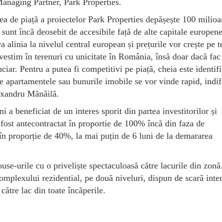
Managing Partner, Park Properties.
rea de piață a proiectelor Park Properties depășește 100 milio
sunt încă deosebit de accesibile față de alte capitale europen
 alinia la nivelul central european și prețurile vor crește pe 
estim în terenuri cu unicitate în România, însă doar dacă fac 
ciar. Pentru a putea fi competitivi pe piață, cheia este identif
nde apartamentele sau bunurile imobile se vor vinde rapid, indif
lexandru Mănăilă.
beneficiat de un interes sporit din partea investitorilor și
 fost antecontractat în proportie de 100% încă din faza de
ă în proporție de 40%, la mai puțin de 6 luni de la demararea
use-urile cu o priveliște spectaculoasă către lacurile din zonă
complexului rezidential, pe două niveluri, dispun de scară inter
către lac din toate încăperile.