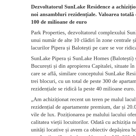
Dezvoltatorul SunLake Residence a achizițion
noi ansambluri rezidențiale. Valoarea totală 
100 de milioane de euro
Park Properties, dezvoltatorul complexului SunL
unui număr de alte 10 clădiri în zone centrale și
lacurilor Pipera și Balotești pe care se vor ridi
SunLake Pipera și SunLake Homes (Balotești) sun
București și din apropierea Capitalei, situate în
care se află, similare conceptului SunLake Resi
trei blocuri, cu un total de peste 300 de aparta
rezidențiale se ridică la peste 40 milioane euro.
„Am achiziționat recent un teren pe malul lac
rezidențial de apartamente premium, dar și 20.0
vile de lux. Poziționarea pe malului lacului ofer
calitatea vieții locuitorilor. Odată cu achiziția
unități locative și avem ca obiectiv depășirea bo