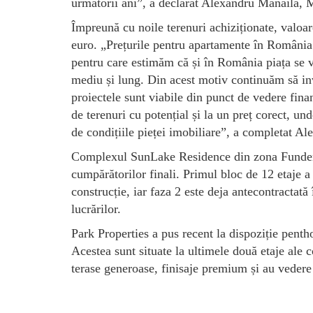
următorii ani”, a declarat Alexandru Mănăilă, 
Împreună cu noile terenuri achiziționate, valoa
euro. „Prețurile pentru apartamente în România 
pentru care estimăm că și în România piața se va
mediu și lung. Din acest motiv continuăm să inv
proiectele sunt viabile din punct de vedere finan
de terenuri cu potențial și la un preț corect, u
de condițiile pieței imobiliare”, a completat A
Complexul SunLake Residence din zona Fundeni a 
cumpărătorilor finali. Primul bloc de 12 etaje a
construcție, iar faza 2 este deja antecontractat
lucrărilor.
Park Properties a pus recent la dispoziție pentho
Acestea sunt situate la ultimele două etaje ale 
terase generoase, finisaje premium și au vedere 