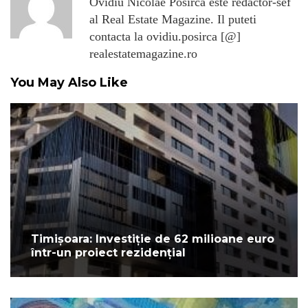
Ovidiu Nicolae Posirca este redactor-sef
al Real Estate Magazine. Il puteti
contacta la ovidiu.posirca [@]
realestatemagazine.ro
You May Also Like
Timișoara: Investiție de 62 milioane euro
într-un proiect rezidențial