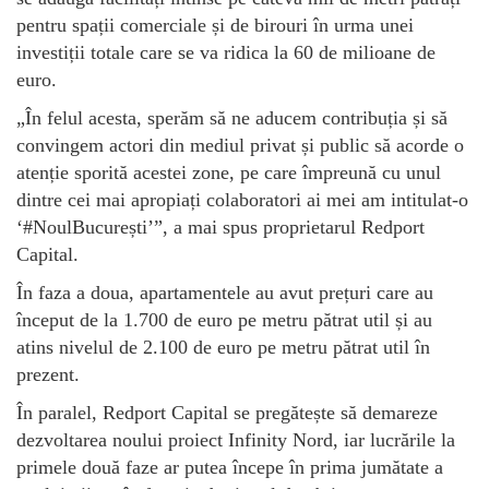
pentru spații comerciale și de birouri în urma unei
investiții totale care se va ridica la 60 de milioane de
euro.
„În felul acesta, sperăm să ne aducem contribuția și să
convingem actori din mediul privat și public să acorde o
atenție sporită acestei zone, pe care împreună cu unul
dintre cei mai apropiați colaboratori ai mei am intitulat-o
‘#NoulBucurești’”, a mai spus proprietarul Redport
Capital.
În faza a doua, apartamentele au avut prețuri care au
început de la 1.700 de euro pe metru pătrat util și au
atins nivelul de 2.100 de euro pe metru pătrat util în
prezent.
În paralel, Redport Capital se pregătește să demareze
dezvoltarea noului proiect Infinity Nord, iar lucrările la
primele două faze ar putea începe în prima jumătate a