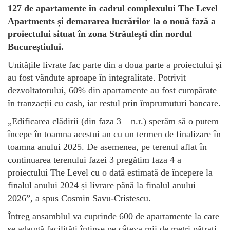
127 de apartamente în cadrul complexului The Level
Apartments și demararea lucrărilor la o nouă fază a
proiectului situat în zona Străulești din nordul
Bucureștiului.
Unitățile livrate fac parte din a doua parte a proiectului și
au fost vândute aproape în integralitate. Potrivit
dezvoltatorului, 60% din apartamente au fost cumpărate
în tranzacții cu cash, iar restul prin împrumuturi bancare.
„Edificarea clădirii (din faza 3 – n.r.) sperăm să o putem
începe în toamna acestui an cu un termen de finalizare în
toamna anului 2025. De asemenea, pe terenul aflat în
continuarea terenului fazei 3 pregătim faza 4 a
proiectului The Level cu o dată estimată de începere la
finalul anului 2024 și livrare până la finalul anului
2026”, a spus Cosmin Savu-Cristescu.
Întreg ansamblul va cuprinde 600 de apartamente la care
se adaugă facilități întinse pe câteva mii de metri pătrați