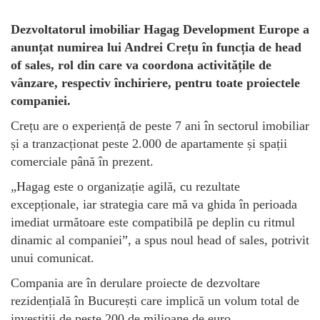
Dezvoltatorul imobiliar Hagag Development Europe a
anunțat numirea lui Andrei Crețu în funcția de head
of sales, rol din care va coordona activitățile de
vânzare, respectiv închiriere, pentru toate proiectele
companiei.
Crețu are o experiență de peste 7 ani în sectorul imobiliar
și a tranzacționat peste 2.000 de apartamente și spații
comerciale până în prezent.
„Hagag este o organizație agilă, cu rezultate
excepționale, iar strategia care mă va ghida în perioada
imediat următoare este compatibilă pe deplin cu ritmul
dinamic al companiei”, a spus noul head of sales, potrivit
unui comunicat.
Compania are în derulare proiecte de dezvoltare
rezidențială în București care implică un volum total de
investiții de peste 200 de milioane de euro.