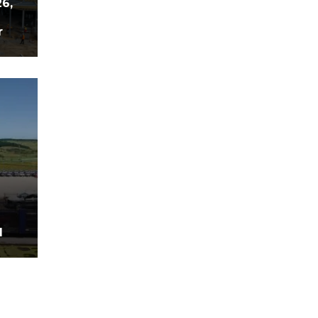
26,
r
d