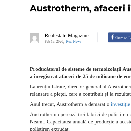
Austrotherm, afaceri î
Realestate Magazine
Share on F
,
Feb 19, 2020
Real News
Producătorul de sisteme de termoizolații Au
a înregistrat afaceri de 25 de milioane de eu
Laurențiu Istrate, director general al Austrothe
relansare a pieței, care a contribuit și la rezult
Anul trecut, Austrotherm a demarat o
investiție
Austrotherm operează trei fabrici de polistiren e
Neamț. Capacitatea anuală de producție a acest
polistiren extrudat.