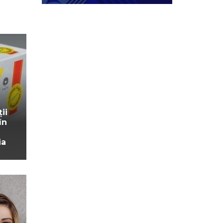
ii
în
ia