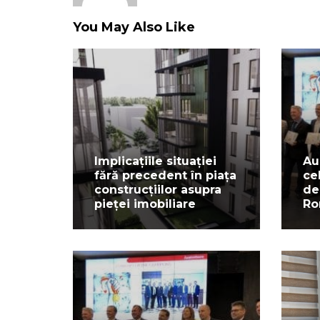
You May Also Like
Implicațiile situației
Au
fără precedent în piața
ce
construcțiilor asupra
de
pieței imobiliare
Ro