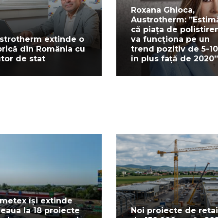
Roxana Ghioca,
Austrotherm: ”Esti
că piața de polistire
strotherm extinde o
va funcționa pe un
brică din România cu
trend pozitiv de 5-1
utor de stat
în plus față de 2020”
metex își extinde
țeaua la 18 proiecte
Noi proiecte de retai