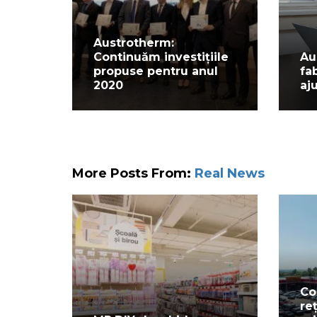
Austrotherm:
Continuăm investițiile
Au
propuse pentru anul
fa
2020
aj
More Posts From:
Real News
Co
re