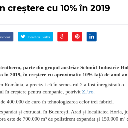
n creștere cu 10% în 2019
acebook
Tweet on Twitter
strotherm, parte din grupul austriac Schmid-Industrie-Ho
ro în 2019, în creștere cu aproximativ 10% față de anul ant
rm România, a precizat că în semestrul 2 a fost înregistrată o
atul în creștere pentru companie, potrivit
ZF.ro
.
de 400.000 de euro în tehnologizarea celor trei fabrici.
xpandat și extrudat, în București, Arad și localitatea Horia, j
ora este de 700.000 m³ de polistirent expandat și 150.000 m³ 