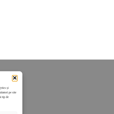
ytics și
tatori pe site
i tip de