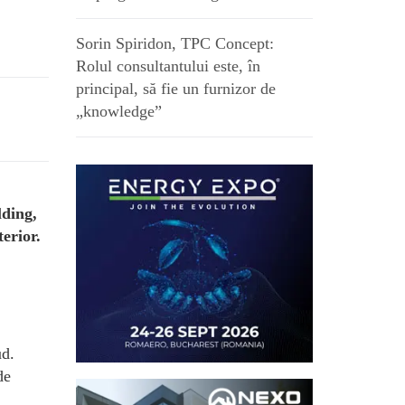
Sorin Spiridon, TPC Concept:
Rolul consultantului este, în
principal, să fie un furnizor de
„knowledge”
lding,
erior.
ud.
de