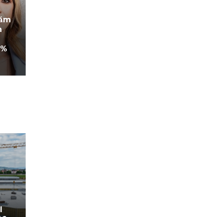
măm
n
0%
l