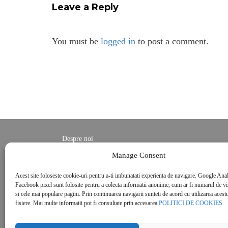
Leave a Reply
You must be
logged in
to post a comment.
Despre noi
Contact
Manage Consent
POLITICĂ DE CONFIDENȚIALITATE
Acest site foloseste cookie-uri pentru a-ti imbunatati experienta de navigare. Google Anal
Politica de cookies
Facebook pixel sunt folosite pentru a colecta informatii anonime, cum ar fi numarul de vizi
si cele mai populare pagini. Prin continuarea navigarii sunteti de acord cu utilizarea acestu
fisiere. Mai multe informatii pot fi consultate prin accesarea
POLITICI DE COOKIES