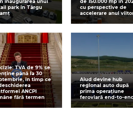
in inaugurarea unui
de 150.000 mp în 20
tail park în Târgu
cu perspective de
amț
accelerare anul viito
cizie: TVA de 9% se
nține până la 30
ptembrie, în timp ce
Aiud devine hub
deschiderea
regional auto după
atformei ANCPI
prima operațiune
mâne fără termen
feroviară end-to-en