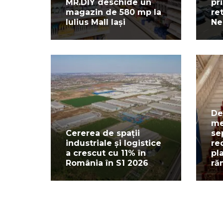
MR.DIY deschide un
pr
magazin de 580 mp la
re
Iulius Mall Iași
Ne
De
me
Cererea de spații
se
industriale și logistice
re
a crescut cu 11% în
pl
România în S1 2026
ră