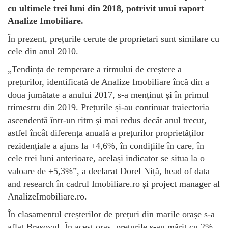
cu ultimele trei luni din 2018, potrivit unui raport
Analize Imobiliare.
În prezent, prețurile cerute de proprietari sunt similare cu
cele din anul 2010.
„Tendința de temperare a ritmului de creștere a
prețurilor, identificată de Analize Imobiliare încă din a
doua jumătate a anului 2017, s-a menținut și în primul
trimestru din 2019. Prețurile și-au continuat traiectoria
ascendentă într-un ritm și mai redus decât anul trecut,
astfel încât diferența anuală a prețurilor proprietăților
rezidențiale a ajuns la +4,6%, în condițiile în care, în
cele trei luni anterioare, același indicator se situa la o
valoare de +5,3%”, a declarat Dorel Niță, head of data
and research în cadrul Imobiliare.ro și project manager al
AnalizeImobiliare.ro.
În clasamentul creșterilor de prețuri din marile orașe s-a
aflat Brașovul. În acest oraș, prețurile s-au mărit cu 2%