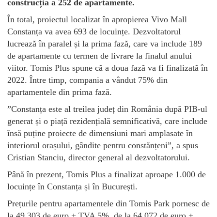
construcția a 252 de apartamente.
În total, proiectul localizat în apropierea Vivo Mall
Constanța va avea 693 de locuințe. Dezvoltatorul
lucrează în paralel și la prima fază, care va include 189
de apartamente cu termen de livrare la finalul anului
viitor. Tomis Plus spune că a doua fază va fi finalizată în
2022. Între timp, compania a vândut 75% din
apartamentele din prima fază.
”Constanța este al treilea județ din România după PIB-ul
generat și o piață rezidențială semnificativă, care include
însă puține proiecte de dimensiuni mari amplasate în
interiorul orașului, gândite pentru constănțeni”, a spus
Cristian Stanciu, director general al dezvoltatorului.
Până în prezent, Tomis Plus a finalizat aproape 1.000 de
locuințe în Constanța și în București.
Prețurile pentru apartamentele din Tomis Park pornesc de
la 49.303 de euro + TVA 5%, de la 64.072 de euro +