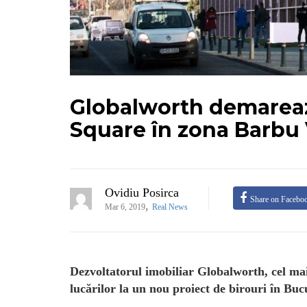
Globalworth demareaz
Square în zona Barbu
Ovidiu Posirca
Share on Facebo
,
Mar 6, 2019
Real News
Dezvoltatorul imobiliar Globalworth, cel m
lucărilor la un nou proiect de birouri în Bucu