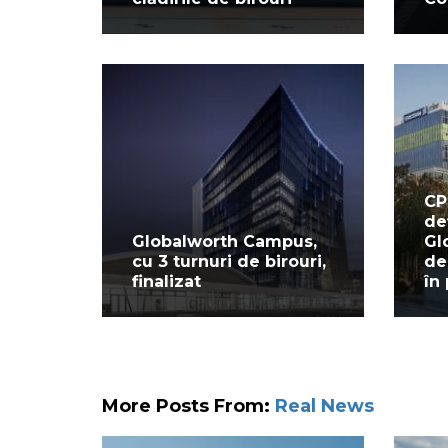
CP
de
Globalworth Campus,
Gl
cu 3 turnuri de birouri,
de
finalizat
în
More Posts From:
Real News