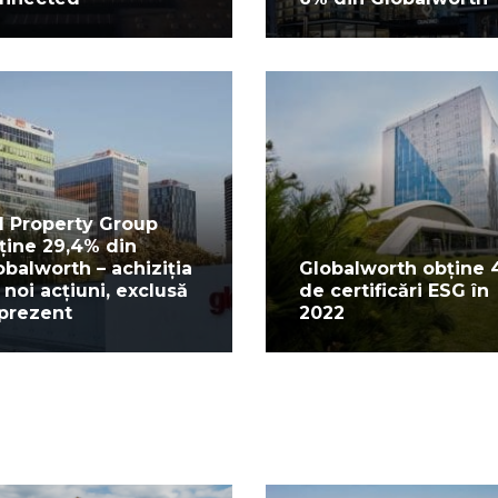
I Property Group
ține 29,4% din
obalworth – achiziția
Globalworth obține 
 noi acțiuni, exclusă
de certificări ESG în
 prezent
2022