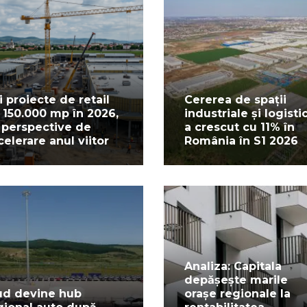
i proiecte de retail
Cererea de spații
 150.000 mp în 2026,
industriale și logisti
 perspective de
a crescut cu 11% în
celerare anul viitor
România în S1 2026
Analiza: Capitala
depășește marile
ud devine hub
orașe regionale la