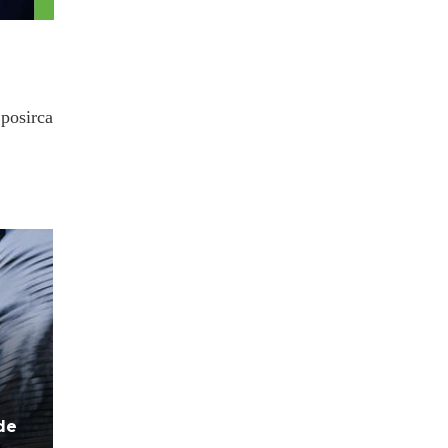
.posirca
de