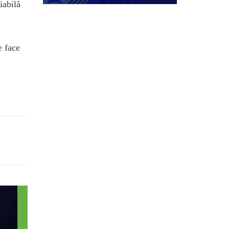
iabilă
e face