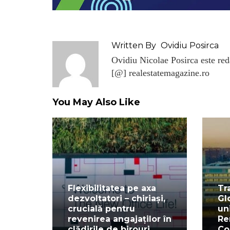
Written By
Ovidiu Posirca
Ovidiu Nicolae Posirca este reda
[@] realestatemagazine.ro
You May Also Like
Flexibilitatea pe axa
Tr
dezvoltatori – chiriași,
Gl
crucială pentru
un
revenirea angajaților în
Re
clădirile de birouri
Co