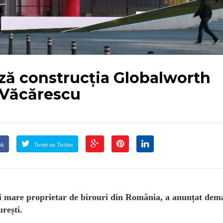
ă construcția Globalworth
 Văcărescu
ok
Tweet on Twitter
ai mare proprietar de birouri din România, a anunțat dem
rești.