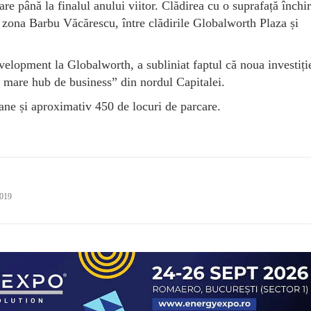
 până la finalul anului viitor. Clădirea cu o suprafață închir
în zona Barbu Văcărescu, între clădirile Globalworth Plaza și
elopment la Globalworth, a subliniat faptul că noua investiți
i mare hub de business” din nordul Capitalei.
rane și aproximativ 450 de locuri de parcare.
2019