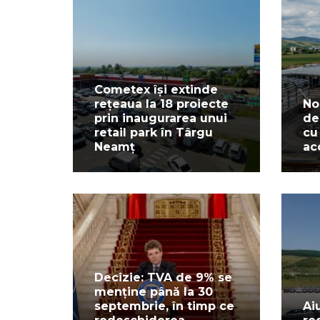
Cometex își extinde
rețeaua la 18 proiecte
No
prin inaugurarea unui
de
retail park în Târgu
cu
Neamț
ac
Decizie: TVA de 9% se
menține până la 30
septembrie, în timp ce
Ai