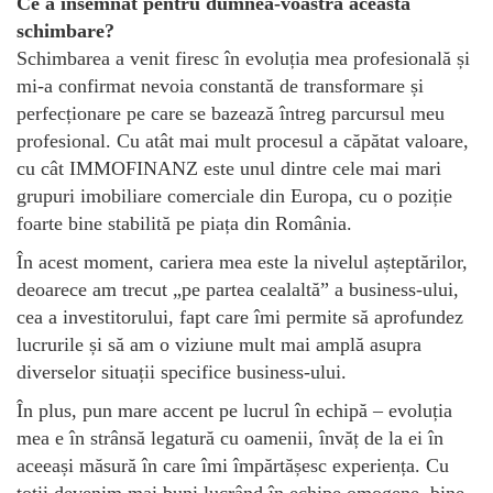
Ce a însemnat pentru dumnea-voastră această
schimbare?
Schimbarea a venit firesc în evoluția mea profesională și
mi-a confirmat nevoia constantă de transformare și
perfecționare pe care se bazează întreg parcursul meu
profesional. Cu atât mai mult procesul a căpătat valoare,
cu cât IMMOFINANZ este unul dintre cele mai mari
grupuri imobiliare comerciale din Europa, cu o poziție
foarte bine stabilită pe piața din România.
În acest moment, cariera mea este la nivelul așteptărilor,
deoarece am trecut „pe partea cealaltă” a business-ului,
cea a investitorului, fapt care îmi permite să aprofundez
lucrurile și să am o viziune mult mai amplă asupra
diverselor situații specifice business-ului.
În plus, pun mare accent pe lucrul în echipă – evoluția
mea e în strânsă legatură cu oamenii, învăț de la ei în
aceeași măsură în care îmi împărtășesc experiența. Cu