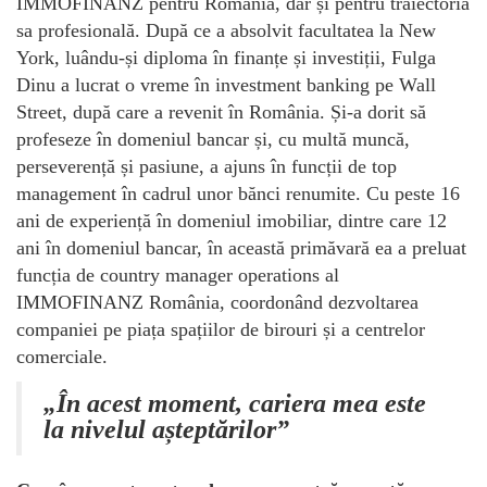
IMMOFINANZ pentru România, dar și pentru traiectoria
sa profesională. După ce a absolvit facultatea la New
York, luându-și diploma în finanțe și investiții, Fulga
Dinu a lucrat o vreme în investment banking pe Wall
Street, după care a revenit în România. Și-a dorit să
profeseze în domeniul bancar și, cu multă muncă,
perseverență și pasiune, a ajuns în funcții de top
management în cadrul unor bănci renumite. Cu peste 16
ani de experiență în domeniul imobiliar, dintre care 12
ani în domeniul bancar, în această primăvară ea a preluat
funcția de country manager operations al
IMMOFINANZ România, coordonând dezvoltarea
companiei pe piața spațiilor de birouri și a centrelor
comerciale.
„În acest moment, cariera mea este
la nivelul așteptărilor”