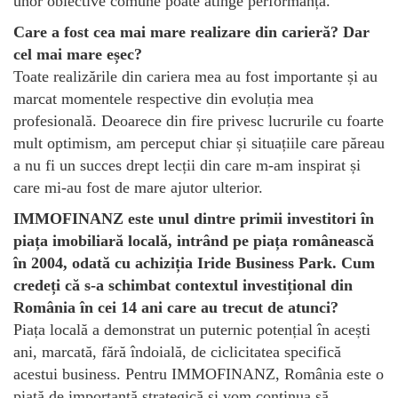
unor obiective comune poate atinge performanța.
Care a fost cea mai mare realizare din carieră? Dar
cel mai mare eșec?
Toate realizările din cariera mea au fost importante și au
marcat momentele respective din evoluția mea
profesională. Deoarece din fire privesc lucrurile cu foarte
mult optimism, am perceput chiar și situațiile care păreau
a nu fi un succes drept lecții din care m-am inspirat și
care mi-au fost de mare ajutor ulterior.
IMMOFINANZ este unul dintre primii investitori în
piața imobiliară locală, intrând pe piața românească
în 2004, odată cu achiziția Iride Business Park. Cum
credeți că s-a schimbat contextul investițional din
România în cei 14 ani care au trecut de atunci?
Piața locală a demonstrat un puternic potențial în acești
ani, marcată, fără îndoială, de ciclicitatea specifică
acestui business. Pentru IMMOFINANZ, România este o
piață de importanță strategică și vom continua să