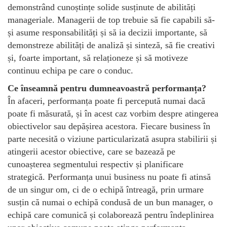
demonstrând cunoștințe solide susținute de abilități
manageriale. Managerii de top trebuie să fie capabili să-
și asume responsabilități și să ia decizii importante, să
demonstreze abilități de analiză și sinteză, să fie creativi
și, foarte important, să relaționeze și să motiveze
continuu echipa pe care o conduc.
Ce înseamnă pentru dumneavoastră performanța?
În afaceri, performanța poate fi percepută numai dacă
poate fi măsurată, și în acest caz vorbim despre atingerea
obiectivelor sau depășirea acestora. Fiecare business în
parte necesită o viziune particularizată asupra stabilirii și
atingerii acestor obiective, care se bazează pe
cunoașterea segmentului respectiv și planificare
strategică. Performanța unui business nu poate fi atinsă
de un singur om, ci de o echipă întreagă, prin urmare
susțin că numai o echipă condusă de un bun manager, o
echipă care comunică și colaborează pentru îndeplinirea