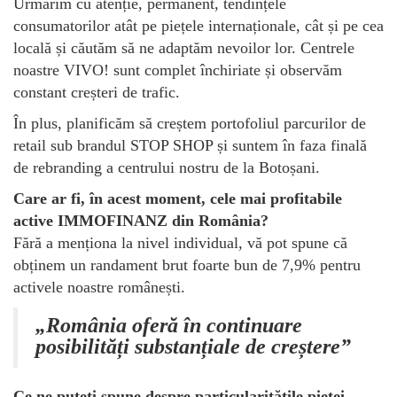
Urmărim cu atenție, permanent, tendințele
consumatorilor atât pe piețele internaționale, cât și pe cea
locală și căutăm să ne adaptăm nevoilor lor. Centrele
noastre VIVO! sunt complet închiriate și observăm
constant creșteri de trafic.
În plus, planificăm să creștem portofoliul parcurilor de
retail sub brandul STOP SHOP și suntem în faza finală
de rebranding a centrului nostru de la Botoșani.
Care ar fi, în acest moment, cele mai profitabile
active IMMOFINANZ din România?
Fără a menționa la nivel individual, vă pot spune că
obținem un randament brut foarte bun de 7,9% pentru
activele noastre românești.
„România oferă în continuare
posibilități substanțiale de creștere”
Ce ne puteți spune despre particularitățile pieței