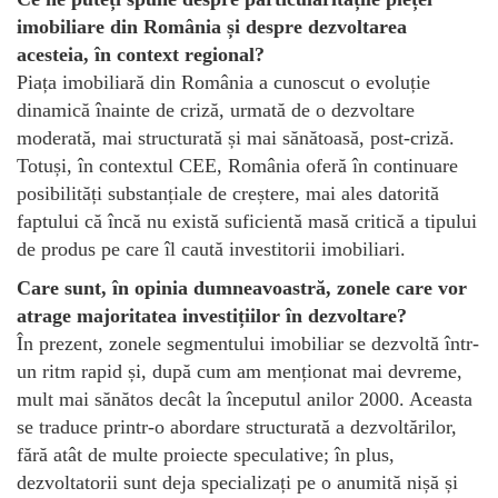
imobiliare din România și despre dezvoltarea
acesteia, în context regional?
Piața imobiliară din România a cunoscut o evoluție
dinamică înainte de criză, urmată de o dezvoltare
moderată, mai structurată și mai sănătoasă, post-criză.
Totuși, în contextul CEE, România oferă în continuare
posibilități substanțiale de creștere, mai ales datorită
faptului că încă nu există suficientă masă critică a tipului
de produs pe care îl caută investitorii imobiliari.
Care sunt, în opinia dumneavoastră, zonele care vor
atrage majoritatea investițiilor în dezvoltare?
În prezent, zonele segmentului imobiliar se dezvoltă într-
un ritm rapid și, după cum am menționat mai devreme,
mult mai sănătos decât la începutul anilor 2000. Aceasta
se traduce printr-o abordare structurată a dezvoltărilor,
fără atât de multe proiecte speculative; în plus,
dezvoltatorii sunt deja specializați pe o anumită nișă și