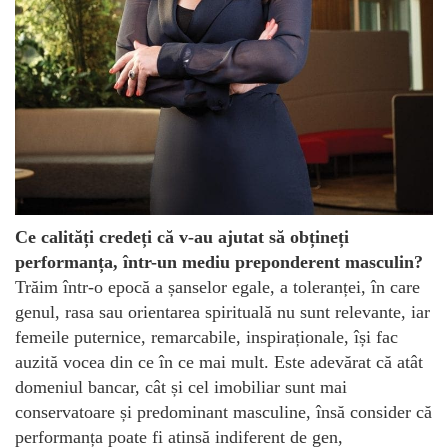
Ce calități credeți că v-au ajutat să obțineți
performanța, într-un mediu preponderent masculin?
Trăim într-o epocă a șanselor egale, a toleranței, în care
genul, rasa sau orientarea spirituală nu sunt relevante, iar
femeile puternice, remarcabile, inspiraționale, își fac
auzită vocea din ce în ce mai mult. Este adevărat că atât
domeniul bancar, cât și cel imobiliar sunt mai
conservatoare și predominant masculine, însă consider că
performanța poate fi atinsă indiferent de gen,