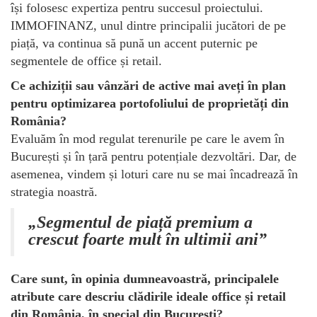
își folosesc expertiza pentru succesul proiectului.
IMMOFINANZ, unul dintre principalii jucători de pe
piață, va continua să pună un accent puternic pe
segmentele de office și retail.
Ce achiziții sau vânzări de active mai aveți în plan
pentru optimizarea portofoliului de proprietăți din
România?
Evaluăm în mod regulat terenurile pe care le avem în
București și în țară pentru potențiale dezvoltări. Dar, de
asemenea, vindem și loturi care nu se mai încadrează în
strategia noastră.
„Segmentul de piață premium a
crescut foarte mult în ultimii ani”
Care sunt, în opinia dumneavoastră, principalele
atribute care descriu clădirile ideale office și retail
din România, în special din București?