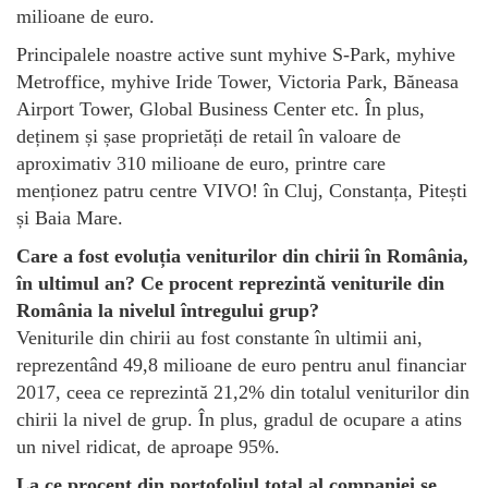
milioane de euro.
Principalele noastre active sunt myhive S-Park, myhive
Metroffice, myhive Iride Tower, Victoria Park, Băneasa
Airport Tower, Global Business Center etc. În plus,
deținem și șase proprietăți de retail în valoare de
aproximativ 310 milioane de euro, printre care
menționez patru centre VIVO! în Cluj, Constanța, Pitești
și Baia Mare.
Care a fost evoluția veniturilor din chirii în România,
în ultimul an? Ce procent reprezintă veniturile din
România la nivelul întregului grup?
Veniturile din chirii au fost constante în ultimii ani,
reprezentând 49,8 milioane de euro pentru anul financiar
2017, ceea ce reprezintă 21,2% din totalul veniturilor din
chirii la nivel de grup. În plus, gradul de ocupare a atins
un nivel ridicat, de aproape 95%.
La ce procent din portofoliul total al companiei se