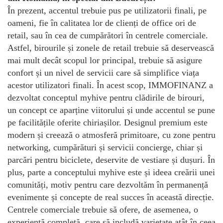
În prezent, accentul trebuie pus pe utilizatorii finali, pe
oameni, fie în calitatea lor de clienți de office ori de
retail, sau în cea de cumpărători în centrele comerciale.
Astfel, birourile și zonele de retail trebuie să deservească
mai mult decât scopul lor principal, trebuie să asigure
confort și un nivel de servicii care să simplifice viața
acestor utilizatori finali. În acest scop, IMMOFINANZ a
dezvoltat conceptul myhive pentru clădirile de birouri,
un concept ce aparține viitorului și unde accentul se pune
pe facilitățile oferite chiriașilor. Designul premium este
modern și creează o atmosferă primitoare, cu zone pentru
networking, cumpărături și servicii concierge, chiar și
parcări pentru biciclete, deservite de vestiare și dușuri. În
plus, parte a conceptului myhive este și ideea creării unei
comunități, motiv pentru care dezvoltăm în permanență
evenimente și concepte de real succes în această direcție.
Centrele comerciale trebuie să ofere, de asemenea, o
experiență completă, care să includă varietate atât în ceea