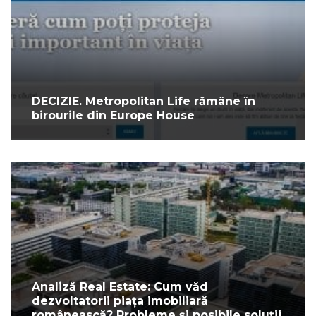
DECIZIE. Metropolitan Life rămâne în
birourile din Europe House
Analiză Real Estate: Cum văd
dezvoltatorii piața imobiliară
românească? Probleme și posibile soluții