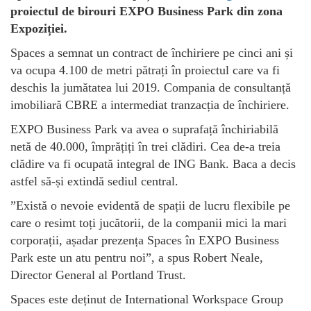
proiectul de birouri EXPO Business Park din zona
Expoziției.
Spaces a semnat un contract de închiriere pe cinci ani și
va ocupa 4.100 de metri pătrați în proiectul care va fi
deschis la jumătatea lui 2019. Compania de consultanță
imobiliară CBRE a intermediat tranzacția de închiriere.
EXPO Business Park va avea o suprafață închiriabilă
netă de 40.000, împrățiți în trei clădiri. Cea de-a treia
clădire va fi ocupată integral de ING Bank. Baca a decis
astfel să-și extindă sediul central.
”Există o nevoie evidentă de spații de lucru flexibile pe
care o resimt toți jucătorii, de la companii mici la mari
corporații, așadar prezența Spaces în EXPO Business
Park este un atu pentru noi”, a spus Robert Neale,
Director General al Portland Trust.
Spaces este deținut de International Workspace Group