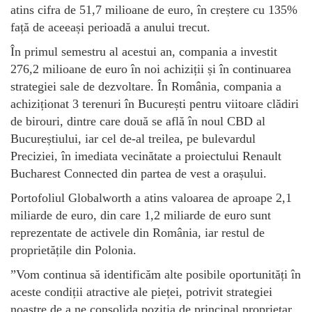
atins cifra de 51,7 milioane de euro, în creștere cu 135%
față de aceeași perioadă a anului trecut.
În primul semestru al acestui an, compania a investit
276,2 milioane de euro în noi achiziții și în continuarea
strategiei sale de dezvoltare. În România, compania a
achiziționat 3 terenuri în București pentru viitoare clădiri
de birouri, dintre care două se află în noul CBD al
Bucureștiului, iar cel de-al treilea, pe bulevardul
Preciziei, în imediata vecinătate a proiectului Renault
Bucharest Connected din partea de vest a orașului.
Portofoliul Globalworth a atins valoarea de aproape 2,1
miliarde de euro, din care 1,2 miliarde de euro sunt
reprezentate de activele din România, iar restul de
proprietățile din Polonia.
”Vom continua să identificăm alte posibile oportunități în
aceste condiții atractive ale pieței, potrivit strategiei
noastre de a ne consolida poziția de principal proprietar