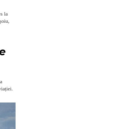
s la
șoiu,
de
 a
iației.