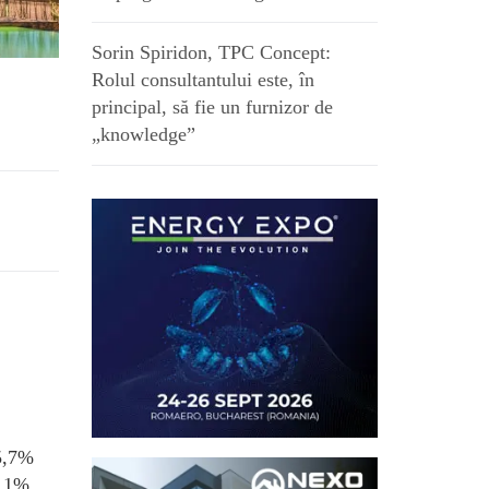
Sorin Spiridon, TPC Concept:
Rolul consultantului este, în
principal, să fie un furnizor de
„knowledge”
 5,7%
4,1%.