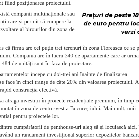
t fiind poziționarea proiectului.
 există companii multinaționale sau
Prețuri de peste 1
enți care-și permit să cumpere la
de euro pentru lo
ezvoltare al birourilor din zona de
verzi 
 că firma are cel puțin trei terenuri în zona Floreasca ce se 
emium. Compania are în lucru 340 de apartamente care ar urma 
e 484 de unități sunt în faza de proiectare.
rtamentelor începe cu doi-trei ani înainte de finalizarea
 se face în cinci tranșe de câte 20% din valoarea proiectului. 
 rapid construcția efectivă.
să atragă investiții în proiecte rezidențiale premium, în timp c
 mutat în zona de centru-vest a Bucureștiului. Mai mult, unii
nțial pentru proiectele lor.
dintre cumpărătorii de penthouse-uri aleg să și locuiască aici, 
ca având un randament investițional superior depozitelor bancar