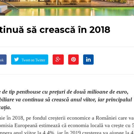
inuă să crească în 2018
ook
Tweet on Twitter
 de tip penthouse cu prețuri de două milioane de euro,
iliare va continua să crească anul viitor, iar principalul
cația.
inie în 2018, pe fondul creșterii economice a României care va
Comisia Europeană estimează că economia locală va crește cu
mpera anul viitor la 4,4%, iar în 2019 creșterea va ajunge la 