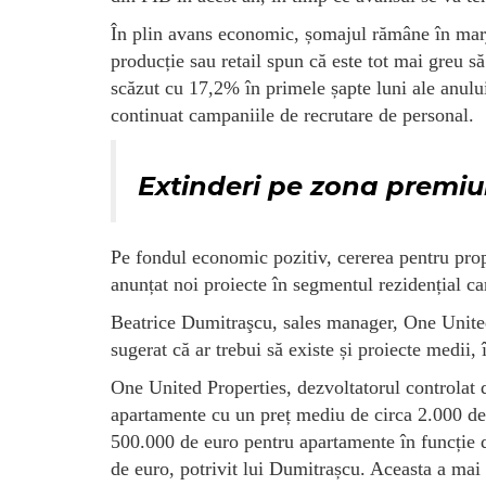
În plin avans economic, șomajul rămâne în marj
producție sau retail spun că este tot mai greu să
scăzut cu 17,2% în primele șapte luni ale anului
continuat campaniile de recrutare de personal.
Extinderi pe zona premi
Pe fondul economic pozitiv, cererea pentru propri
anunțat noi proiecte în segmentul rezidențial c
Beatrice Dumitraşcu, sales manager, One United 
sugerat că ar trebui să existe și proiecte medii,
One United Properties, dezvoltatorul controlat
apartamente cu un preț mediu de circa 2.000 de
500.000 de euro pentru apartamente în funcție d
de euro, potrivit lui Dumitrașcu. Aceasta a ma