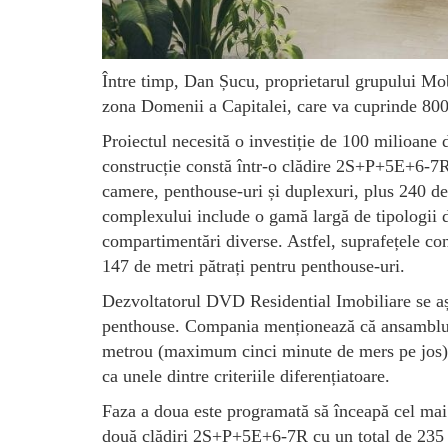
Între timp, Dan Șucu, proprietarul grupului Mob
zona Domenii a Capitalei, care va cuprinde 800
Proiectul necesită o investiție de 100 milioane d
construcție constă într-o clădire 2S+P+5E+6-7R 
camere, penthouse-uri și duplexuri, plus 240 de 
complexului include o gamă largă de tipologii d
compartimentări diverse. Astfel, suprafețele con
147 de metri pătrați pentru penthouse-uri.
Dezvoltatorul DVD Residential Imobiliare se a
penthouse. Compania menționează că ansamblul s
metrou (maximum cinci minute de mers pe jos) și
ca unele dintre criteriile diferențiatoare.
Faza a doua este programată să înceapă cel mai 
două clădiri 2S+P+5E+6-7R cu un total de 235 d