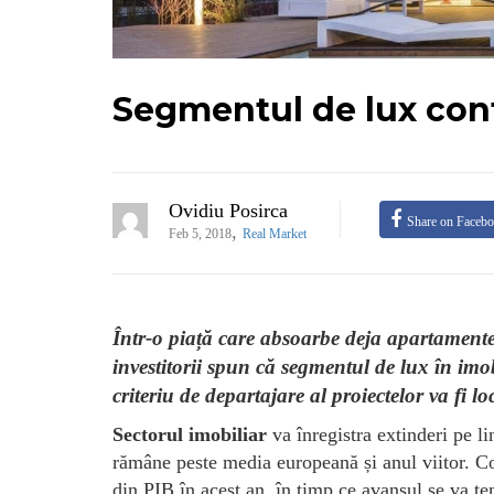
Segmentul de lux cont
Ovidiu Posirca
Share on Faceb
,
Feb 5, 2018
Real Market
Într-o piață care absoarbe deja apartamente
investitorii spun că segmentul de lux în imob
criteriu de departajare al proiectelor va fi lo
Sectorul imobiliar
va înregistra extinderi pe l
rămâne peste media europeană și anul viitor. 
din PIB în acest an, în timp ce avansul se va te