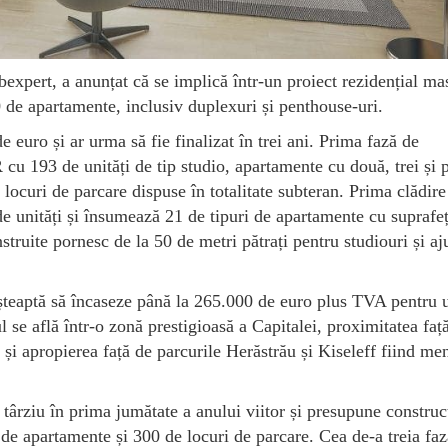
expert, a anunțat că se implică într-un proiect rezidențial ma
 de apartamente, inclusiv duplexuri și penthouse-uri.
e euro și ar urma să fie finalizat în trei ani. Prima fază de
cu 193 de unități de tip studio, apartamente cu două, trei și 
locuri de parcare dispuse în totalitate subteran. Prima clădire
e unități și însumează 21 de tipuri de apartamente cu suprafeț
struite pornesc de la 50 de metri pătrați pentru studiouri și aj
șteaptă să încaseze până la 265.000 de euro plus TVA pentru 
e află într-o zonă prestigioasă a Capitalei, proximitatea faț
 apropierea față de parcurile Herăstrău și Kiseleff fiind me
târziu în prima jumătate a anului viitor și presupune construc
e apartamente și 300 de locuri de parcare. Cea de-a treia faz