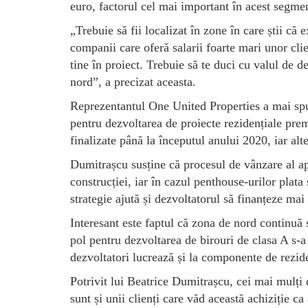
euro, factorul cel mai important în acest segmen
„Trebuie să fii localizat în zone în care știi că
companii care oferă salarii foarte mari unor cli
tine în proiect. Trebuie să te duci cu valul de d
nord”, a precizat aceasta.
Reprezentantul One United Properties a mai spus
pentru dezvoltarea de proiecte rezidențiale pr
finalizate până la începutul anului 2020, iar alt
Dumitrașcu susține că procesul de vânzare al apa
construcției, iar în cazul penthouse-urilor plata
strategie ajută și dezvoltatorul să finanțeze mai
Interesant este faptul că zona de nord continuă 
pol pentru dezvoltarea de birouri de clasa A s-a
dezvoltatori lucrează și la componente de rezide
Potrivit lui Beatrice Dumitrașcu, cei mai mulți 
sunt și unii clienți care văd această achiziție 