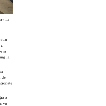
siv în
patru
 a
e și
ung la
un
ă de
nționate
ția a
ă va