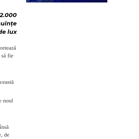
82.000
cuințe
de lux​
pretează
să fie
Această
e noul
însă
e, de