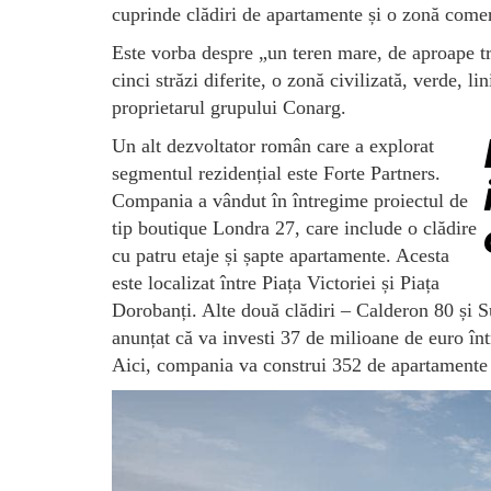
cuprinde clădiri de apartamente și o zonă comer
Este vorba despre „un teren mare, de aproape tr
cinci străzi diferite, o zonă civilizată, verde, li
proprietarul grupului Conarg.
Un alt dezvoltator român care a explorat
segmentul rezidențial este Forte Partners.
Compania a vândut în întregime proiectul de
tip boutique Londra 27, care include o clădire
cu patru etaje și șapte apartamente. Acesta
este localizat între Piața Victoriei și Piața
Dorobanți. Alte două clădiri – Calderon 80 și Suv
anunțat că va investi 37 de milioane de euro într
Aici, compania va construi 352 de apartamente