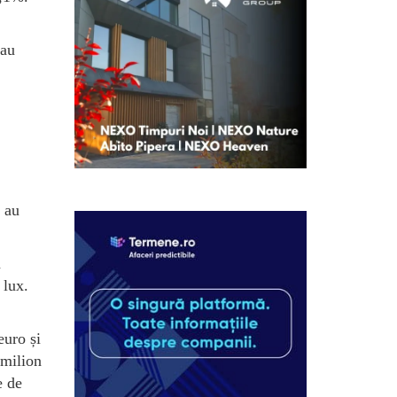
 au
i au
a
 lux.
euro și
 milion
e de