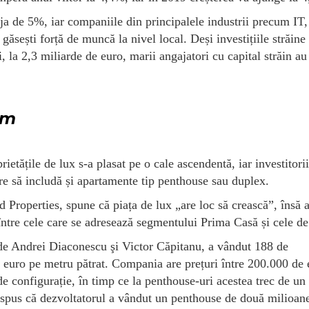
a de 5%, iar companiile din principalele industrii precum IT,
 găsești forță de muncă la nivel local. Deși investițiile străine
, la 2,3 miliarde de euro, marii angajatori cu capital străin au
um
etățile de lux s-a plasat pe o cale ascendentă, iar investitori
are să includă și apartamente tip penthouse sau duplex.
Properties, spune că piața de lux „are loc să crească”, însă 
 între cele care se adresează segmentului Prima Casă și cele de
 de Andrei Diaconescu şi Victor Căpitanu, a vândut 188 de
 euro pe metru pătrat. Compania are prețuri între 200.000 de 
e configurație, în timp ce la penthouse-uri acestea trec de un
i spus că dezvoltatorul a vândut un penthouse de două milioan