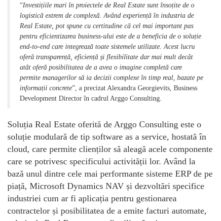
“
Investițiile mari în proiectele de Real Estate sunt însoțite de o
logistică extrem de complexă. Având experiență în industria de
Real Estate, pot spune cu certitudine că cel mai important pas
pentru eficientizarea business-ului este de a beneficia de o soluție
end-to-end care integrează toate sistemele utilizate. Acest lucru
oferă transparență, eficiență și flexibilitate dar mai mult decât
atât oferă posibilitatea de a avea o imagine completă care
permite managerilor să ia decizii complexe în timp real, bazate pe
informații concrete
”, a precizat Alexandra Georgievits, Business
Development Director în cadrul Arggo Consulting.
Soluția Real Estate oferită de Arggo Consulting este o
soluție modulară de tip software as a service, hostată în
cloud, care permite clienților să aleagă acele componente
care se potrivesc specificului activității lor. Având la
bază unul dintre cele mai performante sisteme ERP de pe
piață, Microsoft Dynamics NAV și dezvoltări specifice
industriei cum ar fi aplicația pentru gestionarea
contractelor și posibilitatea de a emite facturi automate,