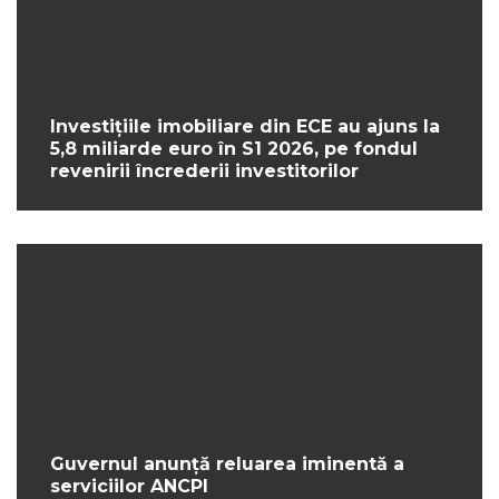
Investițiile imobiliare din ECE au ajuns la
5,8 miliarde euro în S1 2026, pe fondul
revenirii încrederii investitorilor
Guvernul anunță reluarea iminentă a
serviciilor ANCPI