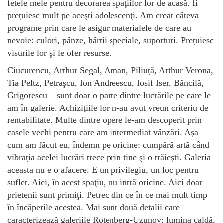
fetele mele pentru decorarea spaţiilor lor de acasă. Îi
preţuiesc mult pe aceşti adolescenţi. Am creat câteva
programe prin care le asigur materialele de care au
nevoie: culori, pânze, hârtii speciale, suporturi. Preţuiesc
visurile lor şi le ofer resurse.
Ciucurencu, Arthur Segal, Aman, Piliuţă, Arthur Verona,
Tia Peltz, Petraşcu, Ion Andreescu, Iosif Iser, Băncilă,
Grigorescu – sunt doar o parte dintre lucrările pe care le
am în galerie. Achiziţiile lor n-au avut vreun criteriu de
rentabilitate. Multe dintre opere le-am descoperit prin
casele vechi pentru care am intermediat vânzări. Aşa
cum am făcut eu, îndemn pe oricine: cumpără artă când
vibraţia acelei lucrări trece prin tine şi o trăieşti. Galeria
aceasta nu e o afacere. E un privilegiu, un loc pentru
suflet. Aici, în acest spaţiu, nu intră oricine. Aici doar
prietenii sunt primiţi. Petrec din ce în ce mai mult timp
în încăperile acestea. Mai sunt două detalii care
caracterizează galeriile Rotenberg-Uzunov: lumina caldă,