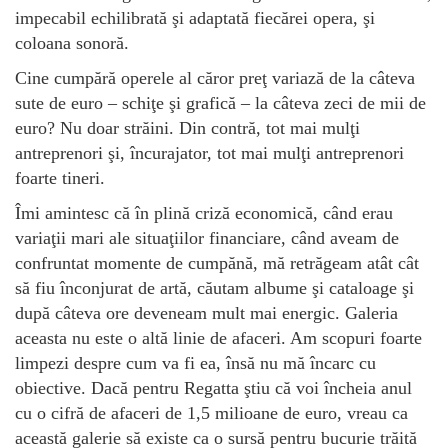
impecabil echilibrată şi adaptată fiecărei opera, şi
coloana sonoră.
Cine cumpără operele al căror preţ variază de la câteva
sute de euro – schiţe şi grafică – la câteva zeci de mii de
euro? Nu doar străini. Din contră, tot mai mulţi
antreprenori şi, încurajator, tot mai mulţi antreprenori
foarte tineri.
Îmi amintesc că în plină criză economică, când erau
variaţii mari ale situaţiilor financiare, când aveam de
confruntat momente de cumpănă, mă retrăgeam atât cât
să fiu înconjurat de artă, căutam albume şi cataloage şi
după câteva ore deveneam mult mai energic. Galeria
aceasta nu este o altă linie de afaceri. Am scopuri foarte
limpezi despre cum va fi ea, însă nu mă încarc cu
obiective. Dacă pentru Regatta ştiu că voi încheia anul
cu o cifră de afaceri de 1,5 milioane de euro, vreau ca
această galerie să existe ca o sursă pentru bucurie trăită