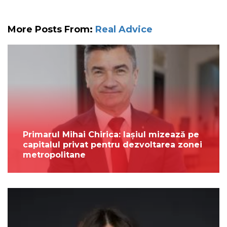
More Posts From:
Real Advice
Primarul Mihai Chirica: Iașiul mizează pe
capitalul privat pentru dezvoltarea zonei
metropolitane