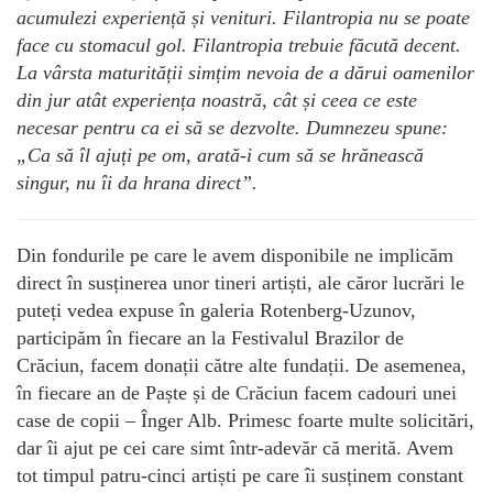
acumulezi experiență și venituri. Filantropia nu se poate
face cu stomacul gol. Filantropia trebuie făcută decent.
La vârsta maturității simțim nevoia de a dărui oamenilor
din jur atât experiența noastră, cât și ceea ce este
necesar pentru ca ei să se dezvolte. Dumnezeu spune:
„Ca să îl ajuți pe om, arată-i cum să se hrănească
singur, nu îi da hrana direct”.
Din fondurile pe care le avem disponibile ne implicăm
direct în susținerea unor tineri artiști, ale căror lucrări le
puteți vedea expuse în galeria Rotenberg-Uzunov,
participăm în fiecare an la Festivalul Brazilor de
Crăciun, facem donații către alte fundații. De asemenea,
în fiecare an de Paște și de Crăciun facem cadouri unei
case de copii – Înger Alb. Primesc foarte multe solicitări,
dar îi ajut pe cei care simt într-adevăr că merită. Avem
tot timpul patru-cinci artiști pe care îi susținem constant