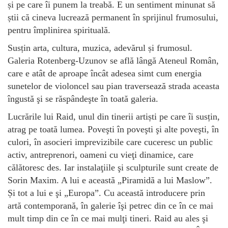
și pe care îi punem la treabă. E un sentiment minunat să
știi că cineva lucrează permanent în sprijinul frumosului,
pentru împlinirea spirituală.
Susțin arta, cultura, muzica, adevărul și frumosul.
Galeria Rotenberg-Uzunov se află lângă Ateneul Român,
care e atât de aproape încât adesea simt cum energia
sunetelor de violoncel sau pian traversează strada aceasta
îngustă şi se răspândeşte în toată galeria.
Lucrările lui Raid, unul din tinerii artiști pe care îi susțin,
atrag pe toată lumea. Poveşti în poveşti şi alte poveşti, în
culori, în asocieri imprevizibile care cuceresc un public
activ, antreprenori, oameni cu vieţi dinamice, care
călătoresc des. Iar instalaţiile şi sculpturile sunt create de
Sorin Maxim. A lui e această „Piramidă a lui Maslow”.
Și tot a lui e şi „Europa”. Cu această introducere prin
artă contemporană, în galerie îşi petrec din ce în ce mai
mult timp din ce în ce mai mulţi tineri. Raid au ales şi