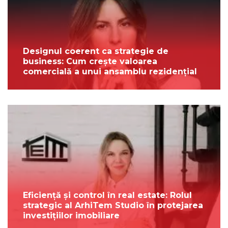
Designul coerent ca strategie de
business: Cum crește valoarea
comercială a unui ansamblu rezidențial
Eficiență și control în real estate: Rolul
strategic al ArhiTem Studio în protejarea
investițiilor imobiliare