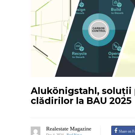
Alukönigstahl, soluții
clădirilor la BAU 2025
Realestate Magazine
Share on F
,