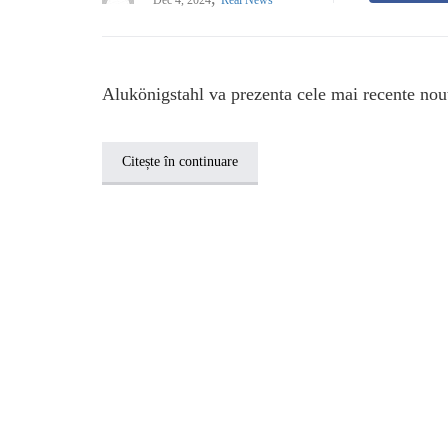
Dec 4, 2024
Real News
Alukönigstahl va prezenta cele mai recente noutăț
Citește în continuare