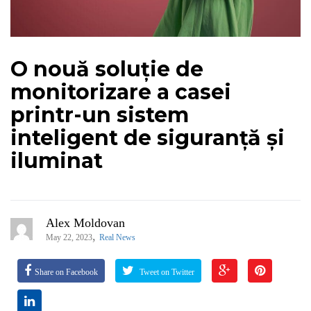
O nouă soluție de
monitorizare a casei
printr-un sistem
inteligent de siguranță și
iluminat
Alex Moldovan
,
May 22, 2023
Real News
Share on Facebook
Tweet on Twitter