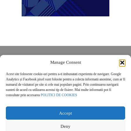
Despre noi
Manage Consent
Contact
POLITICĂ DE CONFIDENȚIALITATE
Acest site foloseste cookie-uri pentru a-ti imbunatati experienta de navigare. Google
Analytics și Facebook pixel sunt folosite pentru a colecta informatii anonime, cum ar fi
Politica de cookies
numarul de vizitatori pe site si cele mai populare pagini. Prin continuarea navigarii
sunteti de acord cu utilizarea acestui tip de fisiere. Mai multe informatii pot fi
consultate prin accesarea
POLITICI DE COOKIES
Accept
© 2026 Real Estate Magazine. All Rights Reserved.
Deny