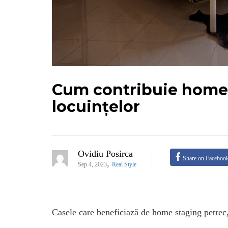
Cum contribuie home 
locuințelor
Ovidiu Posirca
Share on Faceboo
,
Sep 4, 2023
Real Style
Casele care beneficiază de home staging petrec