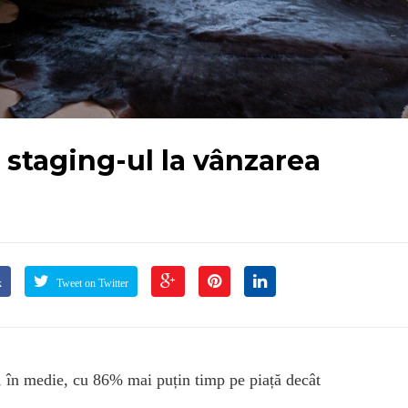
staging-ul la vânzarea
k
Tweet on Twitter
, în medie, cu 86% mai puțin timp pe piață decât