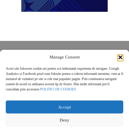
Despre noi
Manage Consent
Contact
POLITICĂ DE CONFIDENȚIALITATE
Acest site foloseste cookie-uri pentru a-ti imbunatati experienta de navigare. Google
Analytics și Facebook pixel sunt folosite pentru a colecta informatii anonime, cum ar fi
Politica de cookies
numarul de vizitatori pe site si cele mai populare pagini. Prin continuarea navigarii
sunteti de acord cu utilizarea acestui tip de fisiere. Mai multe informatii pot fi
consultate prin accesarea
POLITICI DE COOKIES
Accept
© 2026 Real Estate Magazine. All Rights Reserved.
Deny