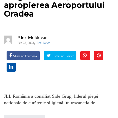
apropierea Aeroportului
Oradea
Alex Moldovan
,
Feb 28, 2023
Real News
Share on Facebook
Tweet on Twitter
JLL România a consiliat Side Grup, liderul pieței
naționale de curățenie si igienă, în trazancția de