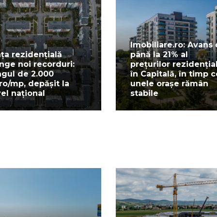
Imobiliare.ro: Avans
ața rezidențială
până la 21% al
inge noi recorduri:
prețurilor rezidenția
agul de 2.000
în Capitală, în timp c
ro/mp, depășit la
unele orașe rămân
vel național
stabile