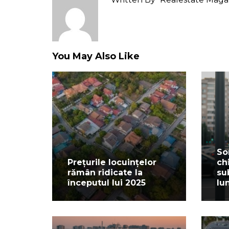
You May Also Like
So
Prețurile locuințelor
ch
rămân ridicate la
su
începutul lui 2025
lu