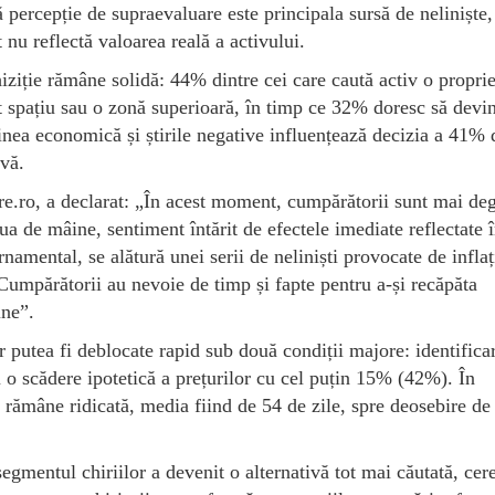
ă percepție de supraevaluare este principala sursă de neliniște
 nu reflectă valoarea reală a activului.
hiziție rămâne solidă: 44% dintre cei care caută activ o proprie
 spațiu sau o zonă superioară, în timp ce 32% doresc să devi
dinea economică și știrile negative influențează decizia a 41% 
ivă.
re.ro, a declarat: „În acest moment, cumpărătorii sunt mai de
iua de mâine, sentiment întărit de efectele imediate reflectate 
rnamental, se alătură unei serii de neliniști provocate de inflaț
Cumpărătorii au nevoie de timp și fapte pentru a-și recăpăta
ine”.
 putea fi deblocate rapid sub două condiții majore: identifica
 o scădere ipotetică a prețurilor cu cel puțin 15% (42%). În
e rămâne ridicată, media fiind de 54 de zile, spre deosebire d
egmentul chiriilor a devenit o alternativă tot mai căutată, cer