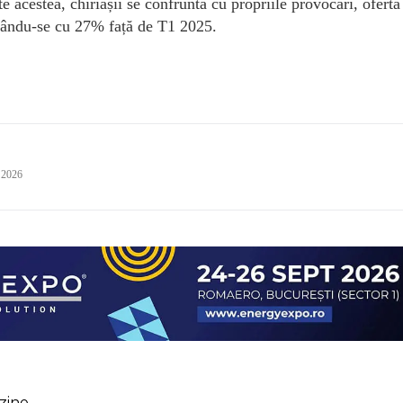
 acestea, chiriașii se confruntă cu propriile provocări, oferta 
nuându-se cu 27% față de T1 2025.
 2026
zine