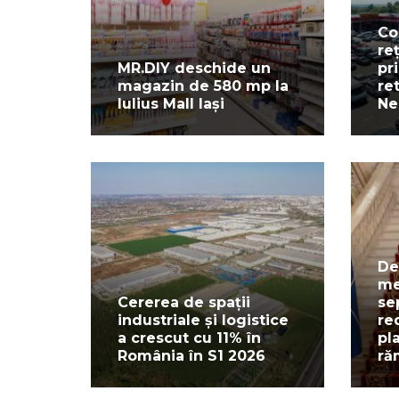
Co
re
MR.DIY deschide un
pr
magazin de 580 mp la
re
Iulius Mall Iași
Ne
De
me
Cererea de spații
se
industriale și logistice
re
a crescut cu 11% în
pl
România în S1 2026
ră