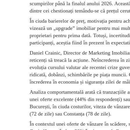
scumpirilor până la finalul anului 2026. Aceast
dintre cei chestionați temându-se că prețul cerut
În ciuda barierelor de preț, motivația pentru ac
vizează un „upgrade” imobiliar pentru mai mult
proprietari pentru prima dată. Totuși, incertitu
participanți, aceștia fiind în prezent în expectat
Daniel Crainic, Director de Marketing Imobilia
reticenți să treacă la acțiune. Neîncrederea în z
evoluția cursului valutar ale recentei crize guve
ridicată, dobânzi, schimbările pe piața muncii. 
încrederea în economia și siguranța zilei de mâ
Analiza comportamentală arată că tranzacțiile ar
unei oferte excelente (44% din respondenți) sau
București, în ciuda costurilor, viteza de vânzar
(72 de zile) sau Constanța (78 de zile).
În contextul unei oferte de vânzare în scădere, s