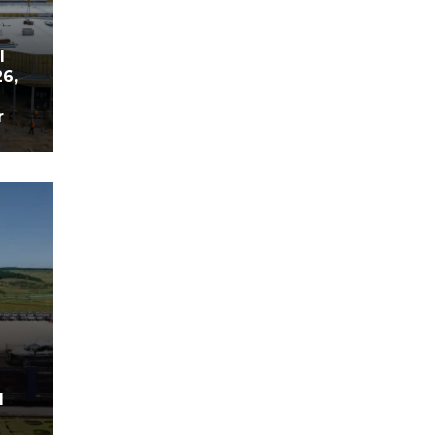
l
26,
r
d