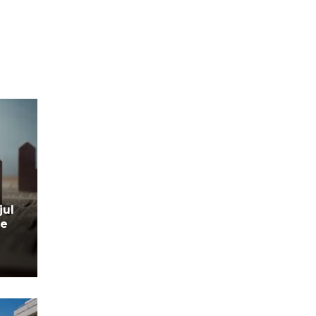
jul
le