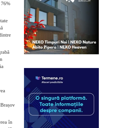
, 76%
tate
nă
dintre
grabă
în
ia
rea
e Brașov
erea în