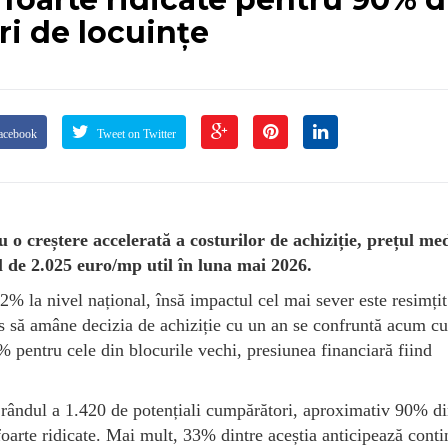
ri de locuințe
acebook
Tweet on Twitter
o creștere accelerată a costurilor de achiziție, prețul me
 de 2.025 euro/mp util în luna mai 2026.
% la nivel național, însă impactul cel mai sever este resimțit
es să amâne decizia de achiziție cu un an se confruntă acum cu
 pentru cele din blocurile vechi, presiunea financiară fiind
n rândul a 1.420 de potențiali cumpărători, aproximativ 90% di
foarte ridicate. Mai mult, 33% dintre aceștia anticipează cont