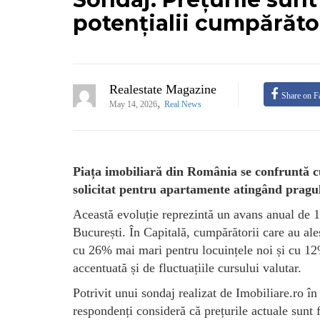
potențialii cumpărăto
Realestate Magazine
Share on F
,
May 14, 2026
Real News
Piața imobiliară din România se confruntă cu 
solicitat pentru apartamente atingând pragul
Această evoluție reprezintă un avans anual de 12
București. În Capitală, cumpărătorii care au al
cu 26% mai mari pentru locuințele noi și cu 12%
accentuată și de fluctuațiile cursului valutar.
Potrivit unui sondaj realizat de Imobiliare.ro î
respondenți consideră că prețurile actuale sunt 