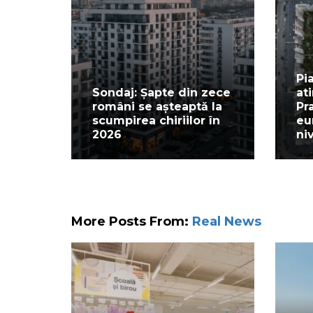
Pi
Sondaj: Șapte din zece
at
români se așteaptă la
Pr
scumpirea chiriilor în
eu
2026
ni
More Posts From:
Real News