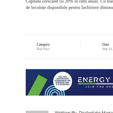
Capitală crescând cu 20% în ritm anual. Cu toate
de locuințe disponibile pentru închiriere dimi
Category
Date
Real News
May 14,
Written By
Realestate Maga