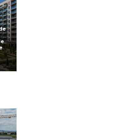
 de
le
e