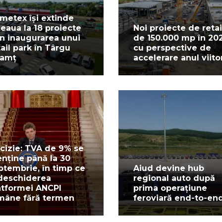
metex își extinde
țeaua la 18 proiecte
Noi proiecte de retai
in inaugurarea unui
de 150.000 mp în 20
tail park în Târgu
cu perspective de
amț
accelerare anul viito
cizie: TVA de 9% se
nține până la 30
ptembrie, în timp ce
Aiud devine hub
deschiderea
regional auto după
atformei ANCPI
prima operațiune
mâne fără termen
feroviară end-to-en