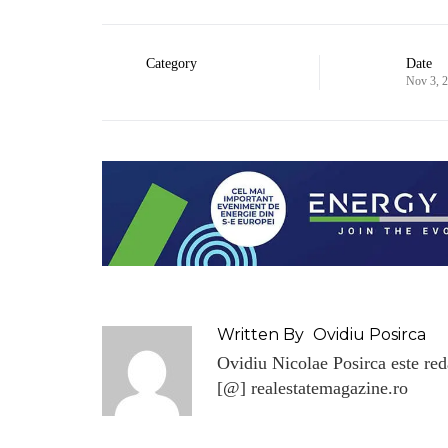
Category
Date
Nov 3, 
Written By
Ovidiu Posirca
Ovidiu Nicolae Posirca este reda
[@] realestatemagazine.ro