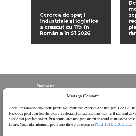
De
me
Cererea de spații
se
industriale și logistice
re
a crescut cu 11% în
pl
România în S1 2026
ră
Despre noi
Contact
Manage Consent
POLITICĂ DE CONFIDENȚIALITATE
Acest site foloseste cookie-uri pentru a-ti imbunatati experienta de navigare. Google Anal
Politica de cookies
Facebook pixel sunt folosite pentru a colecta informatii anonime, cum ar fi numarul de vizi
si cele mai populare pagini. Prin continuarea navigarii sunteti de acord cu utilizarea acestu
fisiere. Mai multe informatii pot fi consultate prin accesarea
POLITICI DE COOKIES