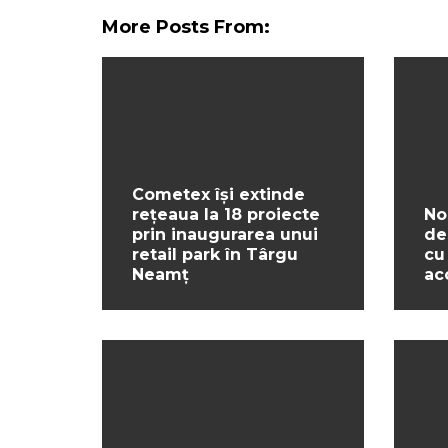
More Posts From:
Cometex își extinde
rețeaua la 18 proiecte
No
prin inaugurarea unui
de
retail park în Târgu
cu
Neamț
ac