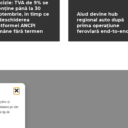
cizie: TVA de 9% se
nține până la 30
ptembrie, în timp ce
Aiud devine hub
deschiderea
regional auto după
atformei ANCPI
prima operațiune
mâne fără termen
feroviară end-to-en
ytics și
tatori pe site
i tip de