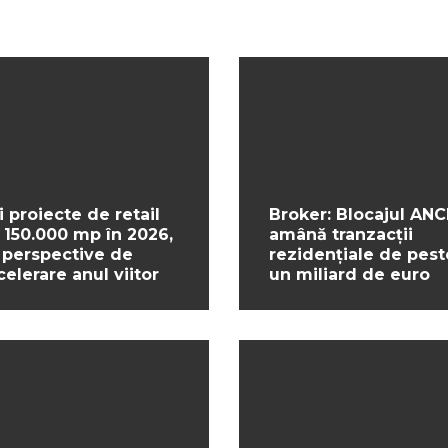
i proiecte de retail
Broker: Blocajul ANC
 150.000 mp în 2026,
amână tranzacții
 perspective de
rezidențiale de pest
celerare anul viitor
un miliard de euro