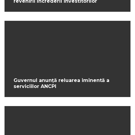
revenirii încrederii investitorilor
Guvernul anunță reluarea iminentă a
serviciilor ANCPI