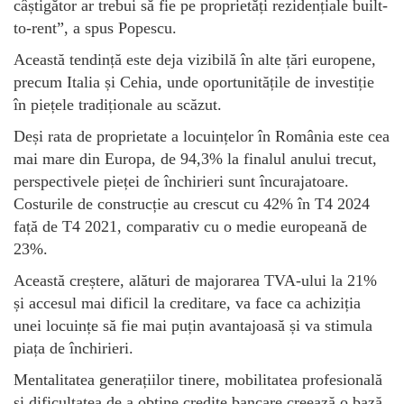
câștigător ar trebui să fie pe proprietăți rezidențiale built-
to-rent”, a spus Popescu.
Această tendință este deja vizibilă în alte țări europene,
precum Italia și Cehia, unde oportunitățile de investiție
în piețele tradiționale au scăzut.
Deși rata de proprietate a locuințelor în România este cea
mai mare din Europa, de 94,3% la finalul anului trecut,
perspectivele pieței de închirieri sunt încurajatoare.
Costurile de construcție au crescut cu 42% în T4 2024
față de T4 2021, comparativ cu o medie europeană de
23%.
Această creștere, alături de majorarea TVA-ului la 21%
și accesul mai dificil la creditare, va face ca achiziția
unei locuințe să fie mai puțin avantajoasă și va stimula
piața de închirieri.
Mentalitatea generațiilor tinere, mobilitatea profesională
și dificultatea de a obține credite bancare creează o bază