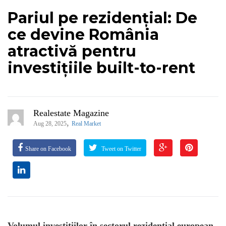
Pariul pe rezidențial: De
ce devine România
atractivă pentru
investițiile built-to-rent
Realestate Magazine
,
Aug 28, 2025
Real Market
Share on Facebook
Tweet on Twitter
Volumul investițiilor în sectorul rezidențial european