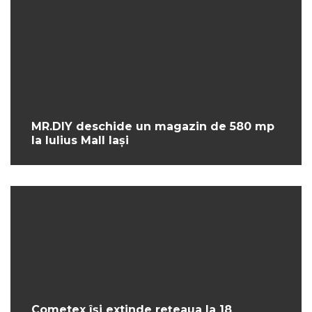
MR.DIY deschide un magazin de 580 mp
la Iulius Mall Iași
Cometex își extinde rețeaua la 18