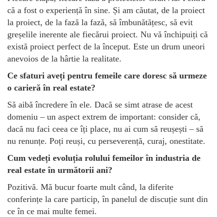
că a fost o experiență în sine. Și am căutat, de la proiect
la proiect, de la fază la fază, să îmbunătățesc, să evit
greșelile inerente ale fiecărui proiect. Nu vă închipuiți că
există proiect perfect de la început. Este un drum uneori
anevoios de la hârtie la realitate.
Ce sfaturi aveți pentru femeile care doresc să urmeze
o carieră în real estate?
Să aibă încredere în ele. Dacă se simt atrase de acest
domeniu – un aspect extrem de important: consider că,
dacă nu faci ceea ce îți place, nu ai cum să reușești – să
nu renunțe. Poți reuși, cu perseverență, curaj, onestitate.
Cum vedeți evoluția rolului femeilor în industria de
real estate în următorii ani?
Pozitivă. Mă bucur foarte mult când, la diferite
conferințe la care particip, în panelul de discuție sunt din
ce în ce mai multe femei.