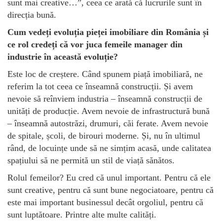
sunt mai creative…”, ceea ce arată că lucrurile sunt în
direcția bună.
Cum vedeți evoluția pieței imobiliare din România și
ce rol credeți că vor juca femeile manager din
industrie în această evoluție?
Este loc de creștere. Când spunem piață imobiliară, ne
referim la tot ceea ce înseamnă construcții. Și avem
nevoie să reînviem industria – înseamnă construcții de
unități de producție. Avem nevoie de infrastructură bună
– înseamnă autostrăzi, drumuri, căi ferate. Avem nevoie
de spitale, școli, de birouri moderne. Și, nu în ultimul
rând, de locuințe unde să ne simțim acasă, unde calitatea
spațiului să ne permită un stil de viață sănătos.
Rolul femeilor? Eu cred că unul important. Pentru că ele
sunt creative, pentru că sunt bune negociatoare, pentru că
este mai important businessul decât orgoliul, pentru că
sunt luptătoare. Printre alte multe calități.