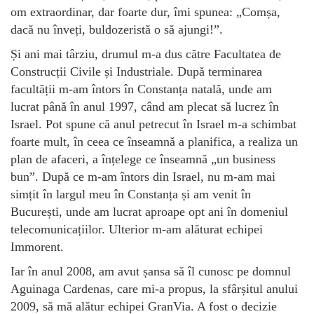
om extraordinar, dar foarte dur, îmi spunea: „Comșa,
dacă nu înveți, buldozeristă o să ajungi!”.
Și ani mai târziu, drumul m-a dus către Facultatea de
Construcții Civile și Industriale. După terminarea
facultății m-am întors în Constanța natală, unde am
lucrat până în anul 1997, când am plecat să lucrez în
Israel. Pot spune că anul petrecut în Israel m-a schimbat
foarte mult, în ceea ce înseamnă a planifica, a realiza un
plan de afaceri, a înțelege ce înseamnă „un business
bun”. După ce m-am întors din Israel, nu m-am mai
simțit în largul meu în Constanța și am venit în
București, unde am lucrat aproape opt ani în domeniul
telecomunicațiilor. Ulterior m-am alăturat echipei
Immorent.
Iar în anul 2008, am avut șansa să îl cunosc pe domnul
Aguinaga Cardenas, care mi-a propus, la sfârșitul anului
2009, să mă alătur echipei GranVia. A fost o decizie