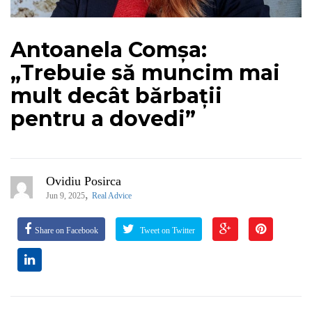
Antoanela Comșa:
„Trebuie să muncim mai
mult decât bărbații
pentru a dovedi”
Ovidiu Posirca
,
Jun 9, 2025
Real Advice
Share on Facebook
Tweet on Twitter