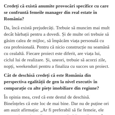
Credeți că există anumite provocări specifice cu care
se confruntă femeile manager din real estate în
România?
Da, încă există prejudecăți. Trebuie să muncim mai mult
decât bărbații pentru a dovedi. Și de multe ori trebuie să
găsim calea de mijloc, să împăcăm viața personală cu
cea profesională. Pentru că nicio construcție nu seamănă
cu cealaltă. Fiecare proiect este diferit, are viața lui,
ciclul lui de realizare. Și, uneori, trebuie să acorzi zile,
nopți, weekenduri pentru a finaliza cu succes un proiect.
Cât de deschisă credeți că este România din
perspectiva egalității de gen la nivel executiv în
comparație cu alte piețe imobiliare din regiune?
În opinia mea, cred că este destul de deschisă.
Bineînțeles că este loc de mai bine. Dar nu de puține ori
am auzit afirmația: „Ar fi preferabil să fie femeie, ele