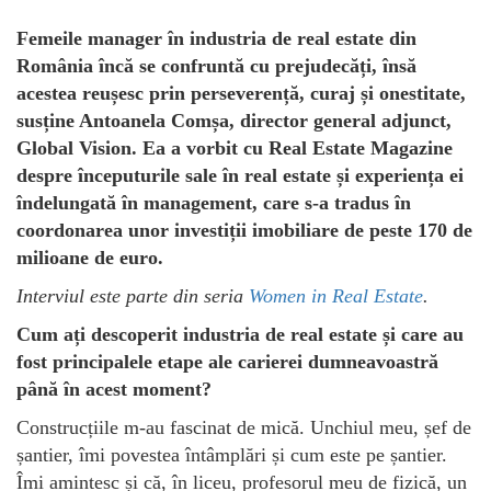
Femeile manager în industria de real estate din
România încă se confruntă cu prejudecăți, însă
acestea reușesc prin perseverență, curaj și onestitate,
susține Antoanela Comșa, director general adjunct,
Global Vision. Ea a vorbit cu Real Estate Magazine
despre începuturile sale în real estate și experiența ei
îndelungată în management, care s-a tradus în
coordonarea unor investiții imobiliare de peste 170 de
milioane de euro.
Interviul este parte din seria
Women in Real Estate
.
Cum ați descoperit industria de real estate și care au
fost principalele etape ale carierei dumneavoastră
până în acest moment?
Construcțiile m-au fascinat de mică. Unchiul meu, șef de
șantier, îmi povestea întâmplări și cum este pe șantier.
Îmi amintesc și că, în liceu, profesorul meu de fizică, un