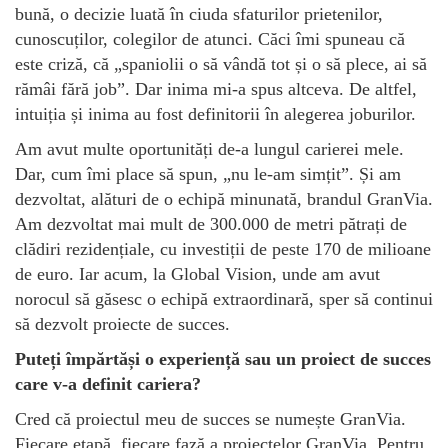
bună, o decizie luată în ciuda sfaturilor prietenilor,
cunoscuților, colegilor de atunci. Căci îmi spuneau că
este criză, că „spaniolii o să vândă tot și o să plece, ai să
rămâi fără job”. Dar inima mi-a spus altceva. De altfel,
intuiția și inima au fost definitorii în alegerea joburilor.
Am avut multe oportunități de-a lungul carierei mele.
Dar, cum îmi place să spun, „nu le-am simțit”. Și am
dezvoltat, alături de o echipă minunată, brandul GranVia.
Am dezvoltat mai mult de 300.000 de metri pătrați de
clădiri rezidențiale, cu investiții de peste 170 de milioane
de euro. Iar acum, la Global Vision, unde am avut
norocul să găsesc o echipă extraordinară, sper să continui
să dezvolt proiecte de succes.
Puteți împărtăși o experiență sau un proiect de succes
care v-a definit cariera?
Cred că proiectul meu de succes se numește GranVia.
Fiecare etapă, fiecare fază a proiectelor GranVia. Pentru