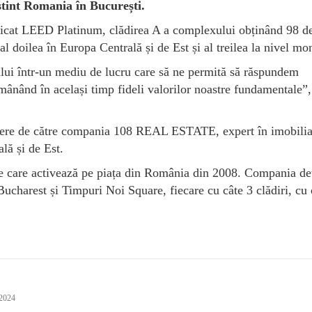
tint Romania în București.
ficat LEED Platinum, clădirea A a complexului obținând 98 d
doilea în Europa Centrală și de Est și al treilea la nivel mon
ui într-un mediu de lucru care să ne permită să răspundem
rămânând în același timp fideli valorilor noastre fundamentale”,
iriere de către compania 108 REAL ESTATE, expert în imobili
lă și de Est.
e care activează pe piața din România din 2008. Compania de
charest și Timpuri Noi Square, fiecare cu câte 3 clădiri, cu 
 2024