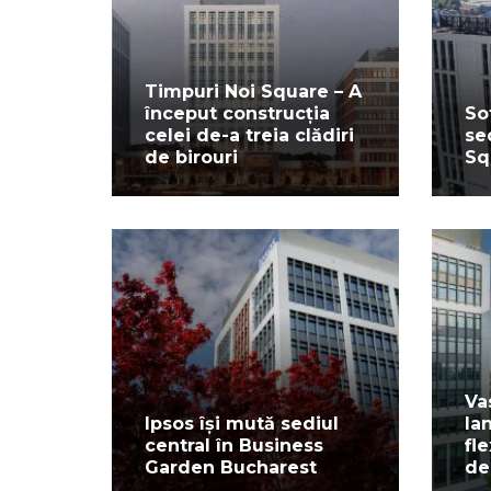
Timpuri Noi Square – A
început construcția
So
celei de-a treia clădiri
se
de birouri
Sq
Va
Ipsos își mută sediul
la
central în Business
fl
Garden Bucharest
de