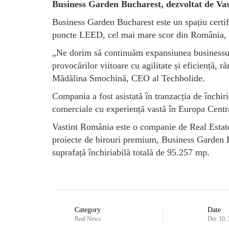
Business Garden Bucharest, dezvoltat de Vas
Business Garden Bucharest este un spațiu certi
puncte LEED, cel mai mare scor din România, al 
„Ne dorim să continuăm expansiunea businessul
provocărilor viitoare cu agilitate și eficiență, 
Mădălina Smochină, CEO al Techbolide.
Compania a fost asistată în tranzacția de înch
comerciale cu experiență vastă în Europa Centra
Vastint România este o companie de Real Estat
proiecte de birouri premium, Business Garden Bu
suprafață închiriabilă totală de 95.257 mp.
Category
Date
Real News
Dec 10,