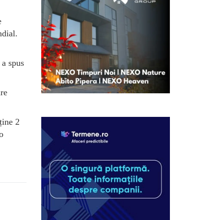
e
dial.
 a spus
are
ține 2
o