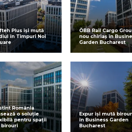
fteh Plus își mută
ÖBB Rail Cargo Grou
diul în Timpuri Noi
nou chiriaș în Busin
uare
Garden Bucharest
stint România
nsează o soluție
Expur își mută birour
exibilă pentru spații
în Business Garden
 birouri
Bucharest