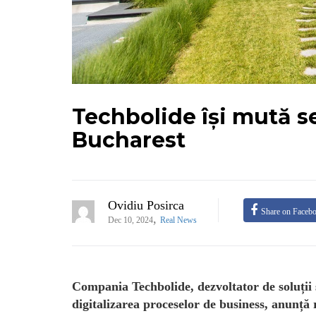
Techbolide își mută s
Bucharest
Ovidiu Posirca
Share on Faceb
,
Dec 10, 2024
Real News
Compania Techbolide, dezvoltator de soluții 
digitalizarea proceselor de business, anunță 