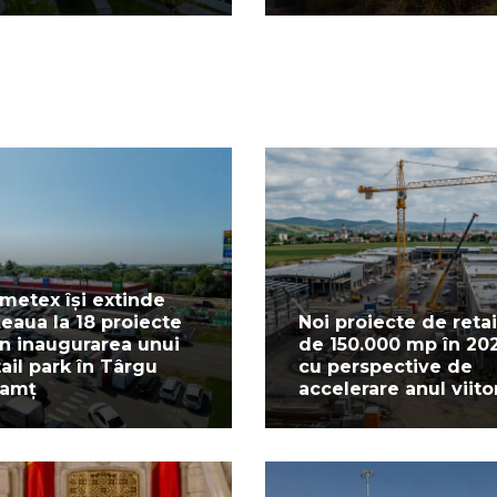
metex își extinde
țeaua la 18 proiecte
Noi proiecte de retai
in inaugurarea unui
de 150.000 mp în 20
tail park în Târgu
cu perspective de
amț
accelerare anul viito