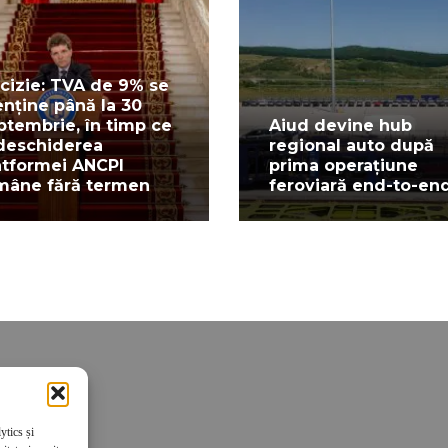
cizie: TVA de 9% se
nține până la 30
ptembrie, în timp ce
Aiud devine hub
deschiderea
regional auto după
atformei ANCPI
prima operațiune
mâne fără termen
feroviară end-to-en
ytics și