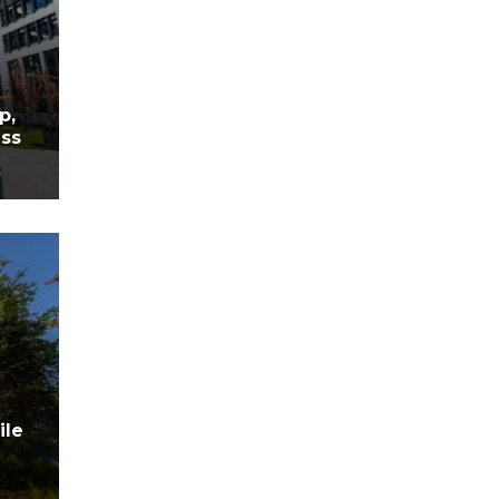
p,
ess
ile