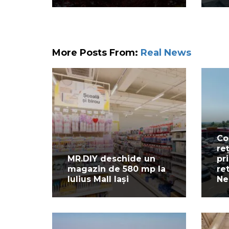
More Posts From:
Real News
Co
re
MR.DIY deschide un
pr
magazin de 580 mp la
re
Iulius Mall Iași
Ne