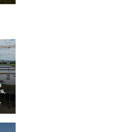
l
26,
r