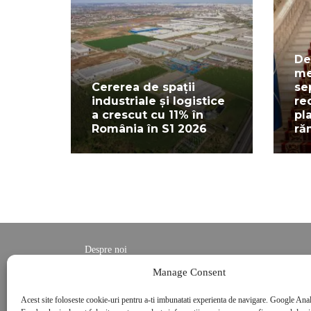
De
me
Cererea de spații
se
industriale și logistice
re
a crescut cu 11% în
pl
România în S1 2026
ră
Despre noi
Contact
Manage Consent
POLITICĂ DE CONFIDENȚIALITATE
Acest site foloseste cookie-uri pentru a-ti imbunatati experienta de navigare. Google Anal
Politica de cookies