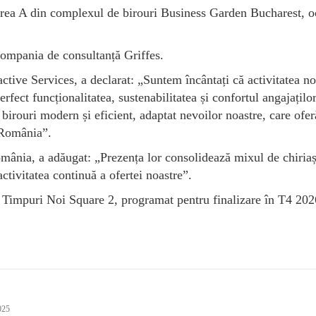
lădirea A din complexul de birouri Business Garden Bucharest, 
 compania de consultanță Griffes.
tive Services, a declarat: „Suntem încântați că activitatea no
fect funcționalitatea, sustenabilitatea și confortul angajaților
rouri modern și eficient, adaptat nevoilor noastre, care ofer
 România”.
ânia, a adăugat: „Prezența lor consolidează mixul de chiriaș
activitatea continuă a ofertei noastre”.
in Timpuri Noi Square 2, programat pentru finalizare în T4 202
025