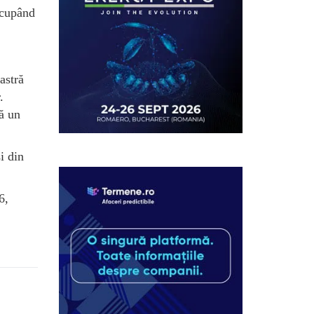
ocupând
astră
.
ă un
i din
6,