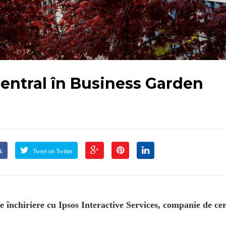
central în Business Garden
k
Tweet on Twitter
 închiriere cu Ipsos Interactive Services, companie de ce