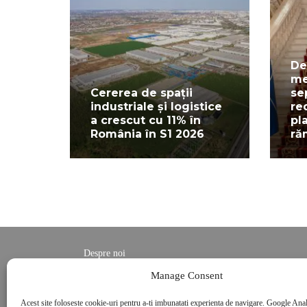
De
me
Cererea de spații
se
industriale și logistice
re
a crescut cu 11% în
pl
România în S1 2026
ră
Despre noi
Contact
Manage Consent
POLITICĂ DE CONFIDENȚIALITATE
Acest site foloseste cookie-uri pentru a-ti imbunatati experienta de navigare. Google Anal