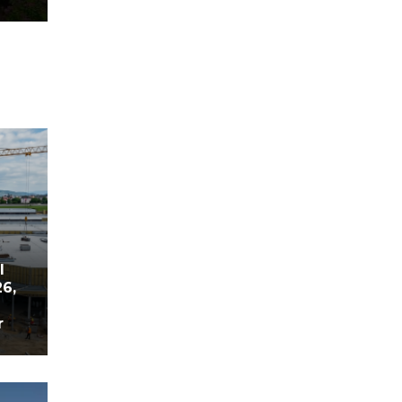
l
26,
r