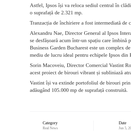
Astfel, Ipsos își va reloca sediul central în c
o suprafață de 2.321 mp.
Tranzacția de închiriere a fost intermediată de
Alexandru Nae, Director General al Ipsos Interac
se desfășoară acum într-un spațiu care îmbină per
Business Garden Bucharest este un complex de bi
mediu de lucru ideal pentru echipele Ipsos din
Sorin Macoveiu, Director Comercial Vastint Rom
acest proiect de birouri vibrant și subliniază atr
Vastint își va extinde portofoliul de birouri pr
adăugând 105.000 mp de suprafață construită.
Category
Date
Real News
Jun 5, 2