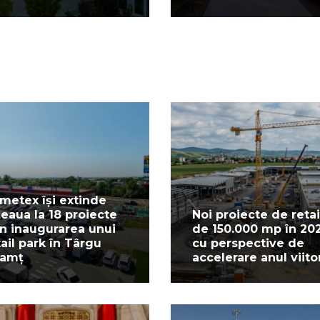
metex își extinde
țeaua la 18 proiecte
Noi proiecte de retai
in inaugurarea unui
de 150.000 mp în 20
tail park în Târgu
cu perspective de
amț
accelerare anul viito