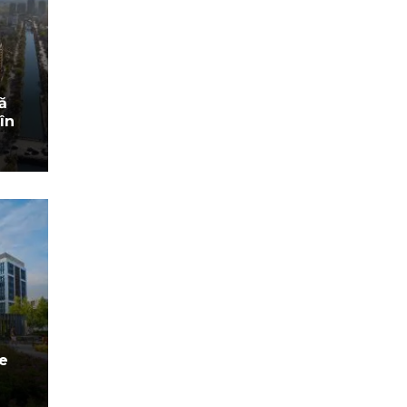
ă
în
se