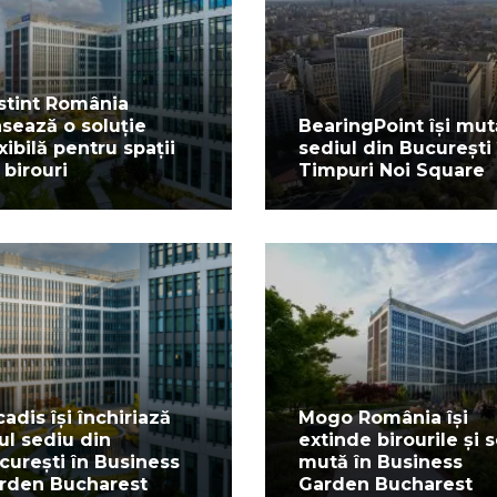
stint România
nsează o soluție
BearingPoint își mut
exibilă pentru spații
sediul din București 
 birouri
Timpuri Noi Square
cadis își închiriază
Mogo România își
ul sediu din
extinde birourile și 
curești în Business
mută în Business
rden Bucharest
Garden Bucharest