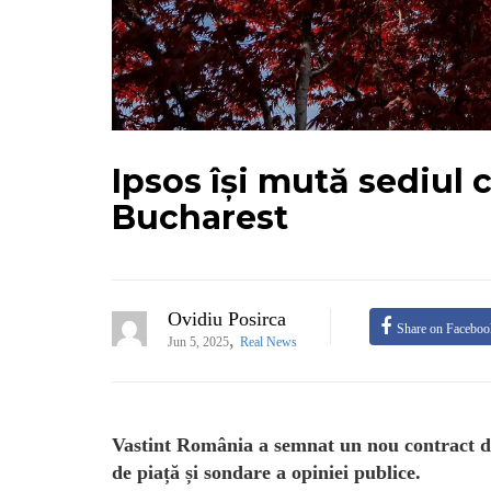
Ipsos își mută sediul 
Bucharest
Ovidiu Posirca
Share on Faceboo
,
Jun 5, 2025
Real News
Vastint România a semnat un nou contract de
de piață și sondare a opiniei publice.