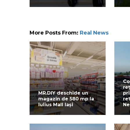
More Posts From:
Real News
Co
re
MR.DIY deschide un
pr
magazin de 580 mp la
re
Iulius Mall Iași
Ne