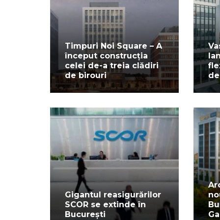
Timpuri Noi Square – A
Va
început construcția
la
celei de-a treia clădiri
fl
de birouri
de
Ar
Gigantul reasigurărilor
no
SCOR se extinde în
Bu
București
Ga