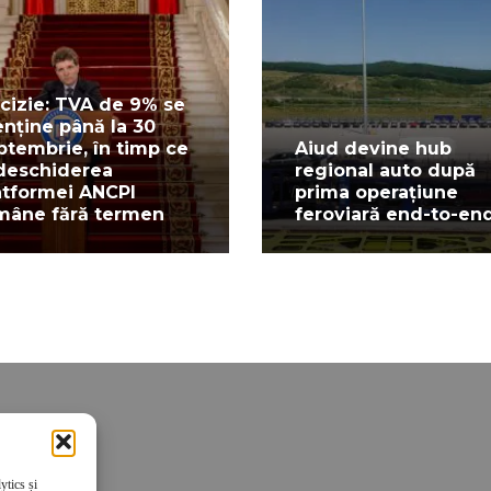
cizie: TVA de 9% se
nține până la 30
ptembrie, în timp ce
Aiud devine hub
deschiderea
regional auto după
atformei ANCPI
prima operațiune
mâne fără termen
feroviară end-to-en
ytics și