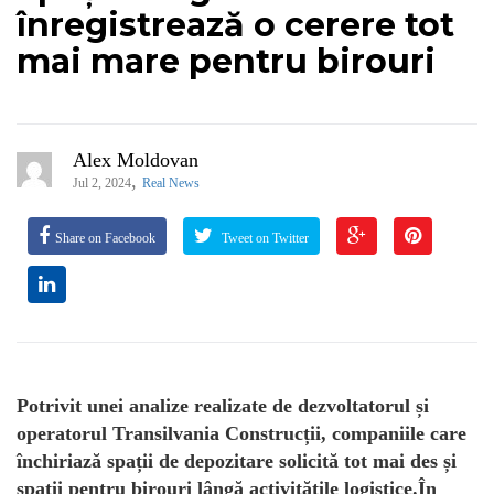
înregistrează o cerere tot
mai mare pentru birouri
Alex Moldovan
,
Jul 2, 2024
Real News
Share on Facebook
Tweet on Twitter
Potrivit unei analize realizate de dezvoltatorul și
operatorul Transilvania Construcții, companiile care
închiriază spații de depozitare solicită tot mai des și
spații pentru birouri lângă activitățile logistice.În