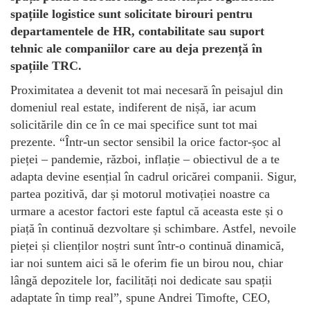
spațiile logistice sunt solicitate birouri pentru
departamentele de HR, contabilitate sau suport
tehnic ale companiilor care au deja prezență în
spațiile TRC.
Proximitatea a devenit tot mai necesară în peisajul din
domeniul real estate, indiferent de nișă, iar acum
solicitările din ce în ce mai specifice sunt tot mai
prezente. “Într-un sector sensibil la orice factor-șoc al
pieței – pandemie, război, inflație – obiectivul de a te
adapta devine esențial în cadrul oricărei companii. Sigur,
partea pozitivă, dar și motorul motivației noastre ca
urmare a acestor factori este faptul că aceasta este și o
piață în continuă dezvoltare și schimbare. Astfel, nevoile
pieței și clienților noștri sunt într-o continuă dinamică,
iar noi suntem aici să le oferim fie un birou nou, chiar
lângă depozitele lor, facilități noi dedicate sau spații
adaptate în timp real”, spune Andrei Timofte, CEO,