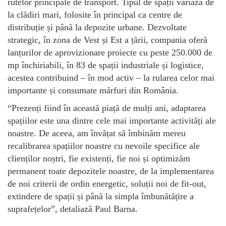
rutelor principale de transport. Tipul de spații variază de
la clădiri mari, folosite în principal ca centre de
distribuție și până la depozite urbane. Dezvoltate
strategic, în zona de Vest și Est a țării, compania oferă
lanțurilor de aprovizionare proiecte cu peste 250.000 de
mp închiriabili, în 83 de spații industriale și logistice,
acestea contribuind – în mod activ – la rularea celor mai
importante și consumate mărfuri din România.
“Prezenți fiind în această piață de mulți ani, adaptarea
spațiilor este una dintre cele mai importante activități ale
noastre. De aceea, am învățat să îmbinăm mereu
recalibrarea spațiilor noastre cu nevoile specifice ale
clienților noștri, fie existenți, fie noi și optimizăm
permanent toate depozitele noastre, de la implementarea
de noi criterii de ordin energetic, soluții noi de fit-out,
extindere de spații și până la simpla îmbunătățire a
suprafețelor”, detaliază Paul Barna.