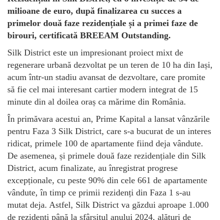
milioane de euro, după finalizarea cu succes a
primelor două faze rezidențiale și a primei faze de
birouri, certificată BREEAM Outstanding.
Silk District este un impresionant proiect mixt de
regenerare urbană dezvoltat pe un teren de 10 ha din Iași,
acum într-un stadiu avansat de dezvoltare, care promite
să fie cel mai interesant cartier modern integrat de 15
minute din al doilea oraș ca mărime din România.
În primăvara acestui an, Prime Kapital a lansat vânzările
pentru Faza 3 Silk District, care s-a bucurat de un interes
ridicat, primele 100 de apartamente fiind deja vândute.
De asemenea, și primele două faze rezidențiale din Silk
District, acum finalizate, au înregistrat progrese
excepționale, cu peste 90% din cele 661 de apartamente
vândute, în timp ce primii rezidenți din Faza 1 s-au
mutat deja. Astfel, Silk District va găzdui aproape 1.000
de rezidenți până la sfârșitul anului 2024, alături de