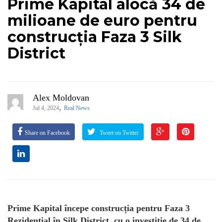
Prime Kapital alocă 34 de
milioane de euro pentru
construcția Faza 3 Silk
District
Alex Moldovan
,
Jul 4, 2024
Real News
Share on Facebook
Tweet on Twitter
Prime Kapital începe construcția pentru Faza 3
Rezidențial în Silk District, cu o investiție de 34 de