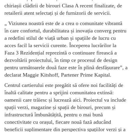
chiriașii clădirii de birouri Clasa A recent finalizate, de
retailerii atent selectați și de furnizorii de servicii.
„ Viziunea noastră este de a crea o comunitate vibrantă
în care confortul, durabilitatea și inovația converg pentru
a redefini stilul de viață urban și spațiile de lucru cu
acces facil la servicii curente. Începerea lucrărilor la
Faza 3 Rezidențial reprezintă o continuare firească a
dezvoltării proiectului, în timp ce procesul de design
pentru următoarele două faze este în plină desfășurare”, a
declarat Maggie Kitshoff, Partener Prime Kapital.
Centrul cartierului este pregătit să ofere noi facilități de
înaltă calitate pentru a sprijini comunitatea extinsă:
oamenii care trăiesc și lucrează aici. Proiectul va include
spații verzi, magazine și spații de birouri, precum și
infrastructură îmbunătățită, pentru o mai bună
conectivitate cu orașul, fiecare nouă fază aducând
beneficii suplimentare din perspectiva spațiilor verzi și a