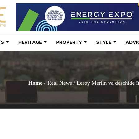
TS
HERITAGE
PROPERTY
STYLE
ADVI
Home
Real News
/
Leroy Merlin va deschide în