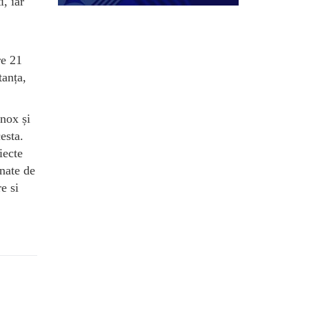
i, iar
re 21
tanța,
nox și
esta.
iecte
onate de
e si