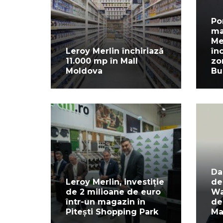
Po
ma
Me
Leroy Merlin închiriază
în
11.000 mp în Mall
zo
Moldova
Bu
Da
Leroy Merlin, investiție
de
de 2 milioane de euro
Wa
într-un magazin în
de
Pitești Shopping Park
Ma