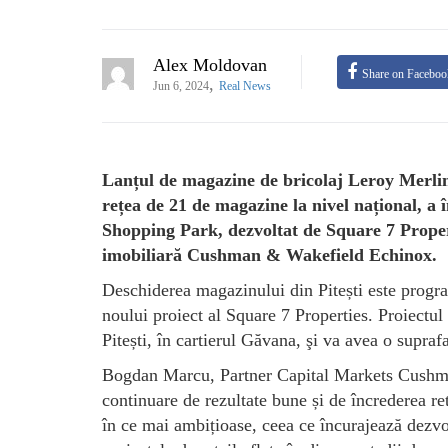
Alex Moldovan
Share on Faceboo
,
Jun 6, 2024
Real News
Lanțul de magazine de bricolaj Leroy Merlin,
rețea de 21 de magazine la nivel național, a î
Shopping Park, dezvoltat de Square 7 Proper
imobiliară Cushman & Wakefield Echinox.
Deschiderea magazinului din Pitești este progra
noului proiect al Square 7 Properties. Proiectul
Pitești, în cartierul Găvana, şi va avea o supraf
Bogdan Marcu, Partner Capital Markets Cushma
continuare de rezultate bune și de încrederea ret
în ce mai ambițioase, ceea ce încurajează dezvol