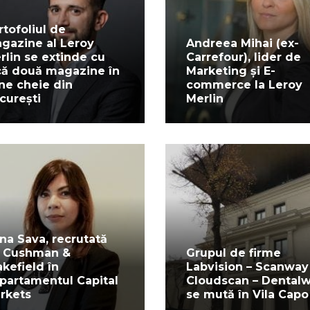
rtofoliul de
gazine al Leroy
Andreea Mihai (ex-
rlin se extinde cu
Carrefour), lider de
că două magazine în
Marketing și E-
ne cheie din
commerce la Leroy
curești
Merlin
na Sava, recrutată
 Cushman &
Grupul de firme
kefield în
Labvision – Scanway
partamentul Capital
Cloudscan – Dental
rkets
se mută în Vila Capo