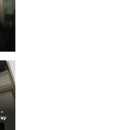
 –
way