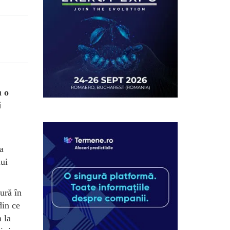
u o
i
a
lui
ură în
din ce
 la