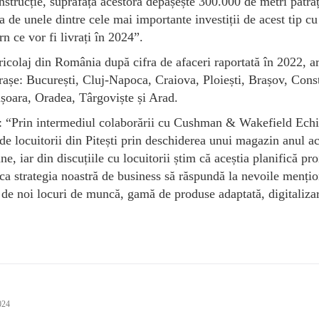
onstrucție, suprafața acestora depășește 300.000 de metri pătraț
ia de unele dintre cele mai importante investiții de acest tip cu
n ce vor fi livrați în 2024”.
ricolaj din România după cifra de afaceri raportată în 2022, a
rașe: București, Cluj-Napoca, Craiova, Ploiești, Brașov, Cons
șoara, Oradea, Târgoviște și Arad.
“Prin intermediul colaborării cu Cushman & Wakefield Echi
e locuitorii din Pitești prin deschiderea unui magazin anul ac
ne, iar din discuțiile cu locuitorii știm că aceștia planifică pro
ca strategia noastră de business să răspundă la nevoile menți
ea de noi locuri de muncă, gamă de produse adaptată, digitalizar
024