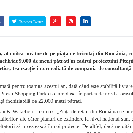
k
Tweet on Twitter
 al doilea jucător de pe piața de bricolaj din România, c
nchiriat 9.000 de metri pătrați în cadrul proiectului Piteșt
ties, tranzacție intermediată de compania de consultanţă
mată pentru toamna acestui an, dată când este stabilită livrare
 Pitești Shopping Park este amplasat în partea de nord a orașu
ață închiriabilă de 22.000 metri pătrați.
n & Wakefield Echinox: „Piața de retail din România se buc
ailerilor, ale căror planuri de extindere la nivel național sunt 
tatorii să investească în noi proiecte. De altfel, dacă ne uităm