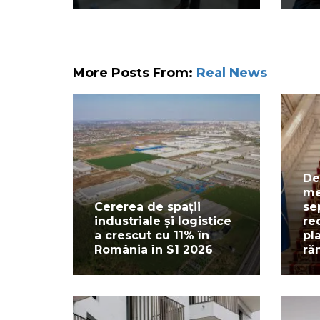
More Posts From:
Real News
De
me
Cererea de spații
se
industriale și logistice
re
a crescut cu 11% în
pl
România în S1 2026
ră