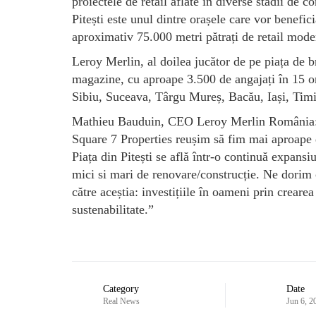
proiectele de retail aflate în diverse stadii de c
Pitești este unul dintre orașele care vor benefic
aproximativ 75.000 metri pătrați de retail moder
Leroy Merlin, al doilea jucător de pe piața de b
magazine, cu aproape 3.500 de angajați în 15 o
Sibiu, Suceava, Târgu Mureș, Bacău, Iași, Timi
Mathieu Bauduin, CEO Leroy Merlin România: 
Square 7 Properties reușim să fim mai aproape d
Piața din Pitești se află într-o continuă expansiu
mici si mari de renovare/construcție. Ne dorim 
către aceștia: investițiile în oameni prin crear
sustenabilitate.”
Category
Date
Real News
Jun 6, 2