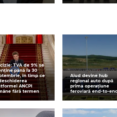
cizie: TVA de 9% se
nține până la 30
ptembrie, în timp ce
Aiud devine hub
deschiderea
regional auto după
atformei ANCPI
prima operațiune
mâne fără termen
feroviară end-to-en