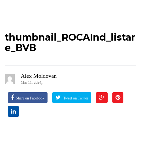
thumbnail_ROCAInd_listar
e_BVB
Alex Moldovan
,
Mar 11, 2024
Share on Facebook
Tweet on Twitter