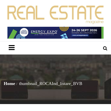
Menu
Home
thumbnail_ROCAInd_listare_BVB