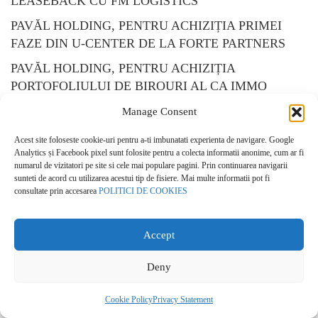
LEASEBACK CU FM LOGISTICS
PAVĂL HOLDING, PENTRU ACHIZIȚIA PRIMEI
FAZE DIN U-CENTER DE LA FORTE PARTNERS
PAVĂL HOLDING, PENTRU ACHIZIȚIA
PORTOFOLIULUI DE BIROURI AL CA IMMO
W&E ASSETS, PENTRU ACHIZIȚIA A 50% DIN
Manage Consent
PORTOFOLIUL DE RETAIL FAMILY MARKET AL
Acest site foloseste cookie-uri pentru a-ti imbunatati experienta de navigare. Google
IULIUS
Analytics și Facebook pixel sunt folosite pentru a colecta informatii anonime, cum ar fi
numarul de vizitatori pe site si cele mai populare pagini. Prin continuarea navigarii
YELLOW TREE, PENTRU ACHIZIȚIA OLYMPIA
sunteti de acord cu utilizarea acestui tip de fisiere. Mai multe informatii pot fi
TOWER DIN BUCUREȘTI
consultate prin accesarea
POLITICI DE COOKIES
PROMOTORUL
Accept
COMUNIT
ĂȚILOR
Deny
SUSTENABILE
Cookie Policy
Privacy Statement
Nominalizări
: Dezvoltatorii care au mizat pe crearea de