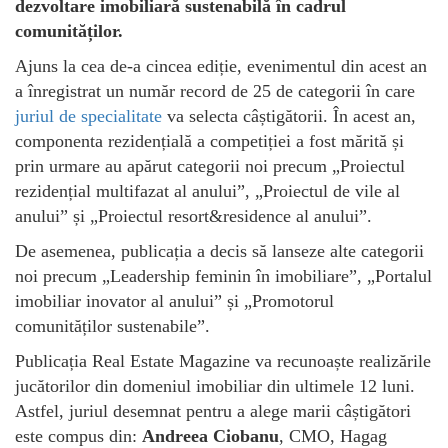
dezvoltare imobiliară sustenabilă în cadrul
comunităților.
Ajuns la cea de-a cincea ediție, evenimentul din acest an
a înregistrat un număr record de 25 de categorii în care
juriul de specialitate
va selecta câștigătorii. În acest an,
componenta rezidențială a competiției a fost mărită și
prin urmare au apărut categorii noi precum „Proiectul
rezidențial multifazat al anului”, „Proiectul de vile al
anului” și „Proiectul resort&residence al anului”.
De asemenea, publicația a decis să lanseze alte categorii
noi precum „Leadership feminin în imobiliare”, „Portalul
imobiliar inovator al anului” și „Promotorul
comunităților sustenabile”.
Publicația Real Estate Magazine va recunoaște realizările
jucătorilor din domeniul imobiliar din ultimele 12 luni.
Astfel, juriul desemnat pentru a alege marii câștigători
este compus din:
Andreea Ciobanu
, CMO, Hagag