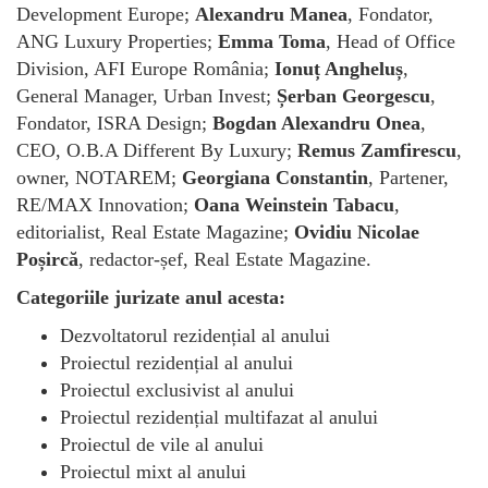
Development Europe;
Alexandru Manea
, Fondator,
ANG Luxury Properties;
Emma Toma
, Head of Office
Division, AFI Europe România;
Ionuț Angheluș
,
General Manager, Urban Invest;
Șerban Georgescu
,
Fondator, ISRA Design;
Bogdan Alexandru Onea
,
CEO, O.B.A Different By Luxury;
Remus Zamfirescu
,
owner, NOTAREM;
Georgiana Constantin
, Partener,
RE/MAX Innovation;
Oana Weinstein Tabacu
,
editorialist, Real Estate Magazine;
Ovidiu Nicolae
Poșircă
, redactor-șef, Real Estate Magazine.
Categoriile jurizate anul acesta:
Dezvoltatorul rezidențial al anului
Proiectul rezidențial al anului
Proiectul exclusivist al anului
Proiectul rezidențial multifazat al anului
Proiectul de vile al anului
Proiectul mixt al anului