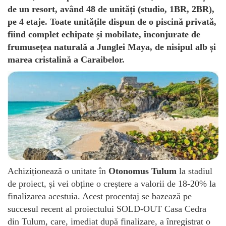
de un resort, având 48 de unități (studio, 1BR, 2BR),
pe 4 etaje. Toate unitățile dispun de o piscină privată,
fiind complet echipate și mobilate, înconjurate de
frumusețea naturală a Junglei Maya, de nisipul alb și
marea cristalină a Caraibelor.
Achiziționează o unitate în
Otonomus Tulum
la stadiul
de proiect, și vei obține o creștere a valorii de 18-20% la
finalizarea acestuia. Acest procentaj se bazează pe
succesul recent al proiectului SOLD-OUT Casa Cedra
din Tulum, care, imediat după finalizare, a înregistrat o