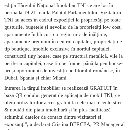
ediția Târgului Național Imobiliar TNI ce are loc în
perioada 19-21 mai la Palatul Parlamentului. Vizitatorii
TNI au acces în cadrul expoziției la proprietăți pe toate
gusturile, bugetele și nevoile: de la proprietăți low cost,
apartamente în blocuri cu regim mic de înălțime,
apartamente premium în centrul capitalei, proprietăți de
tip boutique, imobile exclusive în nordul capitalei,
construcții tiny house, case pe structură metalică, vile la
periferia capitalei, case timberframe, până la penthouse-
uri și oportunități de investiții pe litoralul românesc, în
Dubai, Spania și chiar Miami.
Intrarea la târgul imobiliar se realizează GRATUIT în
baza QR codului generat de aplicația de mobil TNI, ce
oferă utilizatorilor acces gratuit la cele mai recente știri
& noutăți din piața imobiliară și în plus facilitează
schimbul datelor de contact dintre vizitatori și
expozanți”, a declarat Cristina BERCEA, PR Manager al