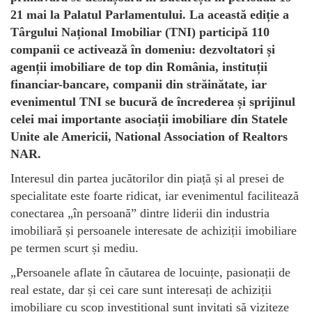
21 mai la Palatul Parlamentului. La această ediție a
Târgului Național Imobiliar (TNI) participă 110
companii ce activează în domeniu: dezvoltatori și
agenții imobiliare de top din România, instituții
financiar-bancare, companii din străinătate, iar
evenimentul TNI se bucură de încrederea și sprijinul
celei mai importante asociații imobiliare din Statele
Unite ale Americii, National Association of Realtors
NAR.
Interesul din partea jucătorilor din piață și al presei de
specialitate este foarte ridicat, iar evenimentul facilitează
conectarea „în persoană” dintre liderii din industria
imobiliară și persoanele interesate de achiziții imobiliare
pe termen scurt și mediu.
„Persoanele aflate în căutarea de locuințe, pasionații de
real estate, dar și cei care sunt interesați de achiziții
imobiliare cu scop investițional sunt invitați să viziteze