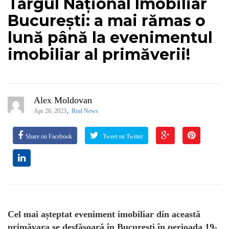
Târgul Național Imobiliar
București: a mai rămas o
lună până la evenimentul
imobiliar al primăverii!
Alex Moldovan
,
Apr 26, 2023
Real News
Share on Facebook
Tweet on Twitter
Cel mai așteptat eveniment imobiliar din această
primăvara se desfășoară în București în perioada 19-