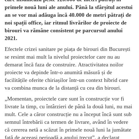
primele nouă luni ale anului. Până la sfârșitul acestui
an se vor mai adăuga încă 40.000 de metri pătrați de
noi spații office, iar ritmul livrărilor de proiecte de
birouri va rămâne consistent pe parcursul anului
2021.
Efectele crizei sanitare pe piața de birouri din București
se resimt mai mult la nivelul proiectelor care nu au
demarat încă faza de construire. Atractivitatea noilor
proiecte va depinde într-o anumită măsură și de
facilitățile oferite chiriașilor într-un context hibrid care
va combina munca de la distanță cu cea din birouri.
„Momentan, proiectele care sunt în construcție vor fi
livrate la timp, cu întârzieri de până la două luni, nu mai
mult. Cele a căror construcție nu a început încă sunt sub
semnul întrebării ca termen de livrare, având în vedere
că cererea netă a scăzut în primele nouă luni la jumătate
față de aceeași perioadă a anului trecut”, a declarat