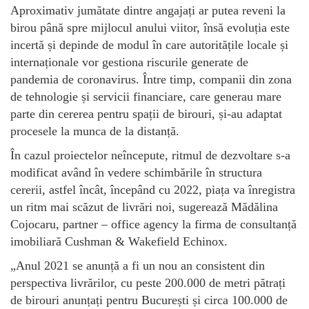
Aproximativ jumătate dintre angajați ar putea reveni la
birou până spre mijlocul anului viitor, însă evoluția este
incertă și depinde de modul în care autoritățile locale și
internaționale vor gestiona riscurile generate de
pandemia de coronavirus. Între timp, companii din zona
de tehnologie și servicii financiare, care generau mare
parte din cererea pentru spații de birouri, și-au adaptat
procesele la munca de la distanță.
În cazul proiectelor neîncepute, ritmul de dezvoltare s-a
modificat având în vedere schimbările în structura
cererii, astfel încât, începând cu 2022, piața va înregistra
un ritm mai scăzut de livrări noi, sugerează Mădălina
Cojocaru, partner – office agency la firma de consultanță
imobiliară Cushman & Wakefield Echinox.
„Anul 2021 se anunță a fi un nou an consistent din
perspectiva livrărilor, cu peste 200.000 de metri pătrați
de birouri anunțați pentru București și circa 100.000 de