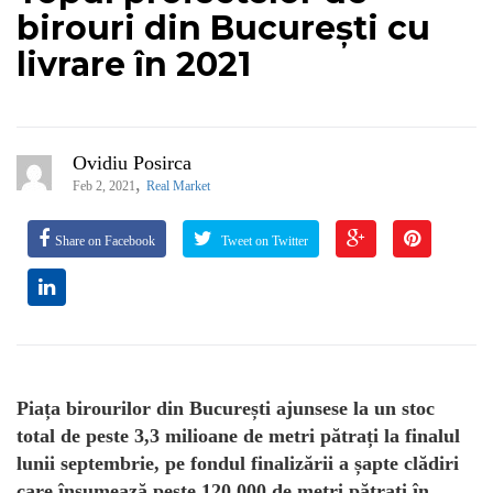
birouri din București cu
livrare în 2021
Ovidiu Posirca
,
Feb 2, 2021
Real Market
Share on Facebook
Tweet on Twitter
Piața birourilor din București ajunsese la un stoc
total de peste 3,3 milioane de metri pătrați la finalul
lunii septembrie, pe fondul finalizării a șapte clădiri
care însumează peste 120.000 de metri pătrați în