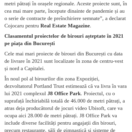
metri pătrați în orașele regionale. Aceste proiecte sunt, în
cea mai mare parte, începute dinainte de pandemie și au
o serie de contracte de preînchiriere semnate”, a declarat
Cojocaru pentru
Real Estate Magazine
.
Clasamentul proiectelor de birouri așteptate în 2021
pe piața din București
Cele mai mari proiecte de birouri din București cu data
de livrare în 2021 sunt localizate în zona de centru-vest
și nord a Capitalei.
În noul pol al birourilor din zona Expoziției,
dezvoltatorul Portland Trust estimează că va livra în vara
lui 2021 complexul
J8 Office Park
. Proiectul, cu o
suprafață închiriabilă totală de 46.000 de metri pătrați, a
atras deja producătorul de jocuri video Ubisoft, care va
ocupa aici 28.000 de metri pătrați. J8 Office Park va
include diverse facilități pentru angajații din birouri,
precum restaurante, săli de gimnastică și sisteme de