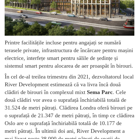
Printre facilitățile incluse pentru angajați se numără
terasele private, infrastructura de încărcare pentru mașini
electrice, interfețe smart pentru sălile de ședințe și
sistemul smart pentru alocarea de aer proaspăt în birouri.
În cel de-al treilea trimestru din 2021, dezvoltatorul local
River Development estimează că va livra încă două
clădiri de birouri în complexul mixt
Sema Parc
. Cele
două clădiri vor avea o suprafață închiriabilă totală de
31.524 de metri pătrați. Clădirea Londra oferă birouri pe
o suprafață de 21.347 de metri pătrați, în timp ce clădirea
Oslo are o suprafață închiriabilă totală de 10.177 de
metri pătrați. În ultimii doi ani, River Development a
mai livrat peste 38.000 de metri pătrați de spații de