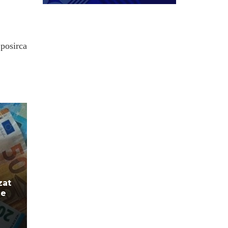
.posirca
zat
de
e