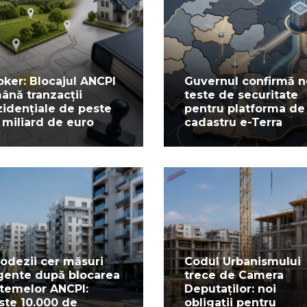
oker: Blocajul ANCPI
Guvernul confirmă n
ână tranzacții
teste de securitate
zidențiale de peste
pentru platforma de
 miliard de euro
cadastru e-Terra
odezii cer măsuri
Codul Urbanismului
gente după blocarea
trece de Camera
stemelor ANCPI:
Deputaților: noi
ste 10.000 de
obligații pentru