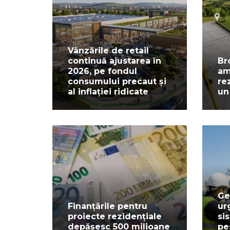
Vânzările de retail
continuă ajustarea în
Br
2026, pe fondul
am
consumului precaut și
re
al inflației ridicate
un
Ge
Finanțările pentru
ur
proiecte rezidențiale
si
depășesc 500 milioane
pe