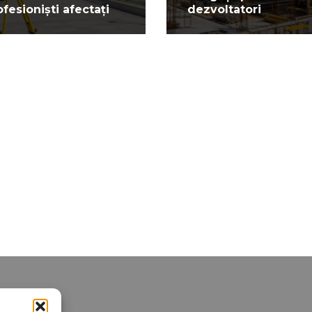
ofesioniști afectați
dezvoltatori