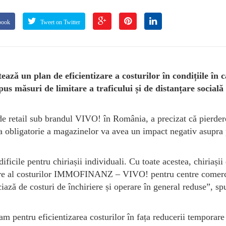
book
Tweet on Twitter
un plan de eficientizare a costurilor în condițiile în c
pus măsuri de limitare a traficului și de distanțare socială
 retail sub brandul VIVO! în România, a precizat că pierder
a obligatorie a magazinelor va avea un impact negativ asupra 
ificile pentru chiriașii individuali. Cu toate acestea, chiriașii
edere al costurilor IMMOFINANZ – VIVO! pentru centre comerc
ază de costuri de închiriere și operare în general reduse”, sp
m pentru eficientizarea costurilor în fața reducerii temporare