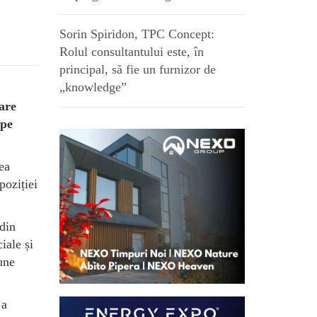
Sorin Spiridon, TPC Concept:
Rolul consultantului este, în
principal, să fie un furnizor de
„knowledge”
are
 pe
ea
poziției
 din
iale și
une
 a