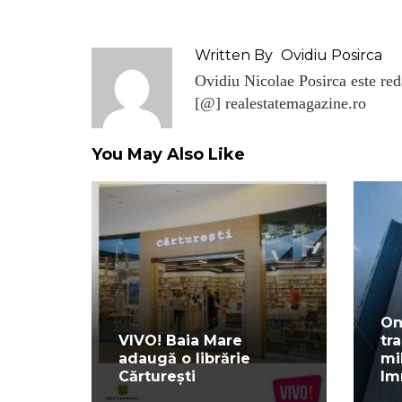
Written By
Ovidiu Posirca
Ovidiu Nicolae Posirca este reda
[@] realestatemagazine.ro
You May Also Like
On
VIVO! Baia Mare
tr
adaugă o librărie
mi
Cărturești
Im