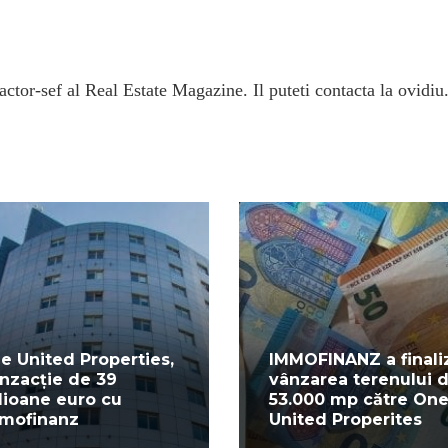
ctor-sef al Real Estate Magazine. Il puteti contacta la ovidiu
e United Properties,
IMMOFINANZ a finali
anzacție de 39
vânzarea terenului 
lioane euro cu
53.000 mp către On
mofinanz
United Properites