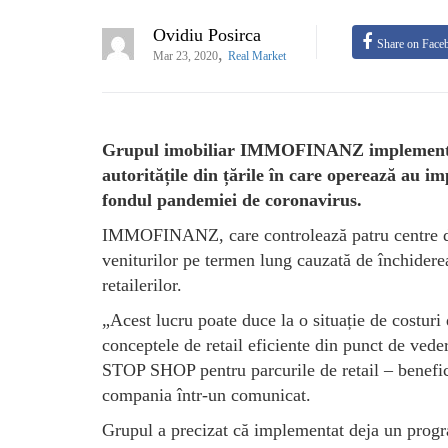
Ovidiu Posirca
Share on Face
,
Mar 23, 2020
Real Market
Grupul imobiliar IMMOFINANZ implementează 
autoritățile din țările în care operează au im
fondul pandemiei de coronavirus.
IMMOFINANZ, care controlează patru centre de
veniturilor pe termen lung cauzată de închidere
retailerilor.
„Acest lucru poate duce la o situație de costuri d
conceptele de retail eficiente din punct de v
STOP SHOP pentru parcurile de retail – benefici
compania într-un comunicat.
Grupul a precizat că implementat deja un progra