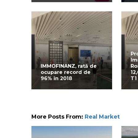
Pr
Im
IMMOFINANZ, rată de
Ro
ocupare record de
12
96% în 2018
T1
More Posts From:
Real Market