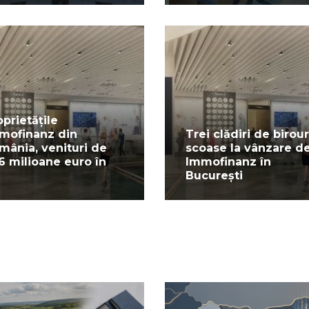
oprietățile
mofinanz din
Trei clădiri de birour
mânia, venituri de
scoase la vânzare d
,6 milioane euro în
Immofinanz în
București