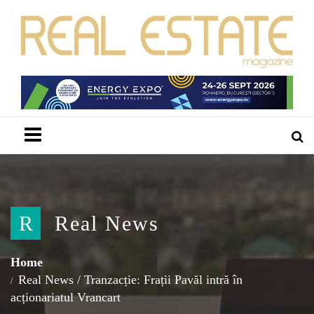
Menu
R
Real News
Home
Real News
/
Tranzacție: Frații Pavăl intră în
acționariatul Vrancart