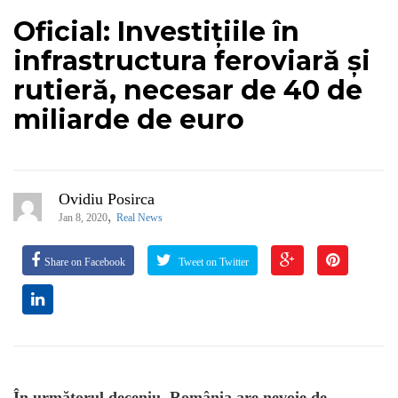
Oficial: Investițiile în
infrastructura feroviară și
rutieră, necesar de 40 de
miliarde de euro
Ovidiu Posirca
,
Jan 8, 2020
Real News
Share on Facebook
Tweet on Twitter
În următorul deceniu, România are nevoie de