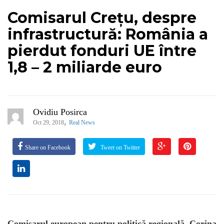
Comisarul Crețu, despre
infrastructură: România a
pierdut fonduri UE între
1,8 – 2 miliarde euro
Ovidiu Posirca
,
Oct 29, 2018
Real News
Share on Facebook
Tweet on Twitter
Comisarul european pentru politică regională, Corina