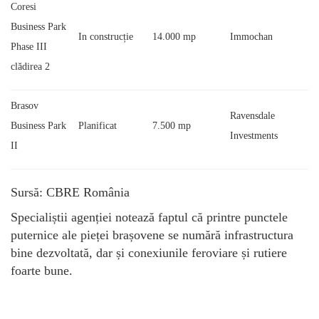
Coresi
Business Park
In construcție
14.000 mp
Immochan
Phase III
clădirea 2
Brasov
Ravensdale
Business Park
Planificat
7.500 mp
Investments
II
Sursă: CBRE România
Specialiștii agenției notează faptul că printre punctele
puternice ale pieței brașovene se numără infrastructura
bine dezvoltată, dar și conexiunile feroviare și rutiere
foarte bune.