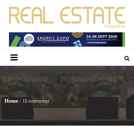
Menu
Home
l1-cotroceni